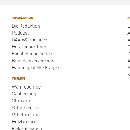
INFORMATION
S
Die Redaktion
L
Podcast
A
DAA WärmeIndex
A
Heizungsrechner
O
Fachbetriebe finden
D
Branchenverzeichnis
A
Häufig gestellte Fragen
A
K
THEMEN
I
Wärmepumpe
Gasheizung
Ölheizung
Solarthermie
Pelletheizung
Holzheizung
Elektroheizung