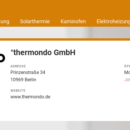
zung
Solarthermie
Kaminofen
Elektroheizun
°thermondo GmbH
ADRESSE
ÖF
Prinzenstraße 34
Mo.
10969 Berlin
Je
WEBSITE
www.thermondo.de