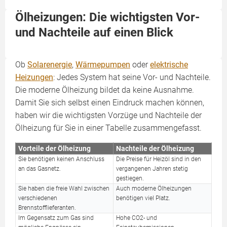
Ölheizungen: Die wichtigsten Vor-
und Nachteile auf einen Blick
Ob
Solarenergie
,
Wärmepumpen
oder
elektrische
Heizungen
: Jedes System hat seine Vor- und Nachteile.
Die moderne Ölheizung bildet da keine Ausnahme.
Damit Sie sich selbst einen Eindruck machen können,
haben wir die wichtigsten Vorzüge und Nachteile der
Ölheizung für Sie in einer Tabelle zusammengefasst.
Vorteile der Ölheizung
Nachteile der Ölheizung
Sie benötigen keinen Anschluss
Die Preise für Heizöl sind in den
an das Gasnetz.
vergangenen Jahren stetig
gestiegen.
Sie haben die freie Wahl zwischen
Auch moderne Ölheizungen
verschiedenen
benötigen viel Platz.
Brennstofflieferanten.
Im Gegensatz zum Gas sind
Hohe CO2- und