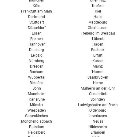
München
Chemnitz
Köln
Krefeld
Frankfurt am Main
Kiel
Dortmund
Halle
Stuttgart
Magdeburg
Düsseldorf
Oberhausen
Essen
Freiburg im Breisgau
Bremen
Lübeck
Hannover
Hagen
Duisburg
Rostock
Leipzig
Erfurt
Nürnberg
Kassel
Dresden
Mainz
Bochum
Hamm
Wuppertal
Saarbrücken
Bielefeld
Herne
Bonn
Mülheim an der Ruhr
Mannheim
Osnabrück
Karlsruhe
Solingen
Münster
Ludwigshafen am Rhein
Wiesbaden
Oldenburg
Gelsenkirchen
Leverkusen
Mönchengladbach
Neuss
Potsdam
Hildesheim
Heidelberg
Erlangen