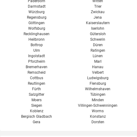
Paderborn
Witten
Darmstadt
Trier
Würzburg
Zwickau
Regensburg
Jena
Göttingen
Kaiserslautern
Wolfsburg
Iserlohn
Recklinghausen
Gütersloh
Heilbronn
Schwerin
Bottrop
Düren
Ulm
Ratingen
Ingolstadt
Lünen
Pforzheim
Marl
Bremerhaven
Hanau
Remscheid
Velbert
Cottbus
Ludwigsburg
Reutlingen
Flensburg
Fürth
Wilhelmshaven
Salzgitter
Tübingen
Moers
Minden
Siegen
Villingen-Schwenningen
Koblenz
Worms
Bergisch Gladbach
Konstanz
Gera
Dorsten