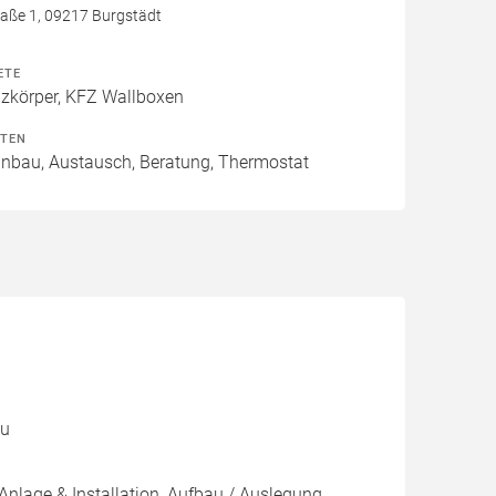
aße 1, 09217 Burgstädt
ETE
izkörper, KFZ Wallboxen
ITEN
Einbau, Austausch, Beratung, Thermostat
au
Anlage & Installation, Aufbau / Auslegung,