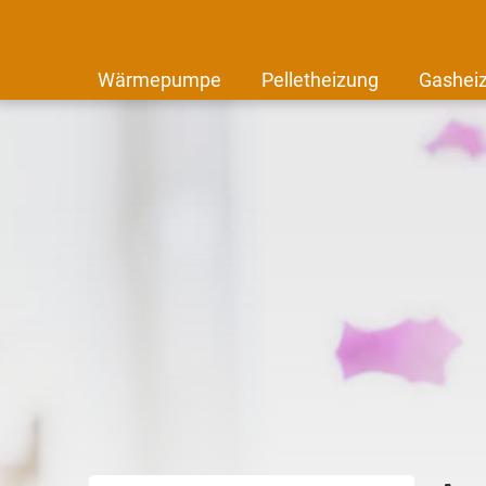
Wärmepumpe
Pelletheizung
Gashei