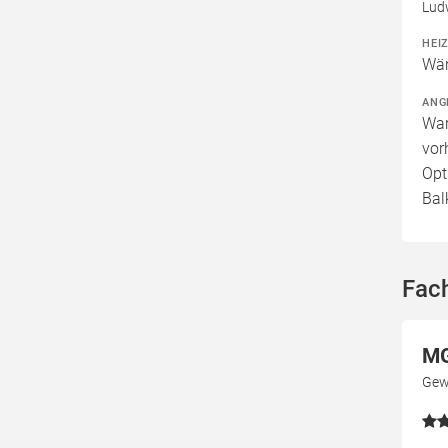
Lud
HEI
Wär
ANG
War
vor
Opt
Bal
Fac
MG
Gew