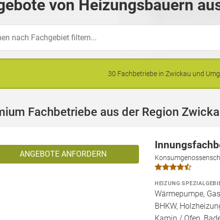
gebote von Heizungsbauern aus
30 Fachbetriebe in Zwickau und Um
mium Fachbetriebe aus der Region Zwick
Innungsfachb
ANGEBOTE ANFORDERN
Konsumgenossenschaf
HEIZUNG SPEZIALGEBI
Wärmepumpe, Gashe
BHKW, Holzheizung
Kamin / Ofen, Bad