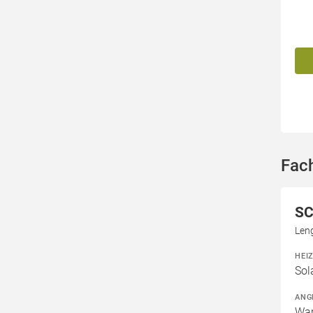
Fac
SC
Leng
HEI
Sol
ANG
War