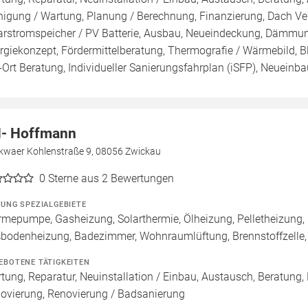
nigung / Wartung, Planung / Berechnung, Finanzierung, Dach Ve
arstromspeicher / PV Batterie, Ausbau, Neueindeckung, Dämmung
rgiekonzept, Fördermittelberatung, Thermografie / Wärmebild, Bl
-Ort Beratung, Individueller Sanierungsfahrplan (iSFP), Neuein
- Hoffmann
kwaer Kohlenstraße 9, 08056 Zwickau
0
Sterne aus 2 Bewertungen
ZUNG SPEZIALGEBIETE
mepumpe, Gasheizung, Solarthermie, Ölheizung, Pelletheizung, 
bodenheizung, Badezimmer, Wohnraumlüftung, Brennstoffzell
EBOTENE TÄTIGKEITEN
tung, Reparatur, Neuinstallation / Einbau, Austausch, Beratung,
ovierung, Renovierung / Badsanierung