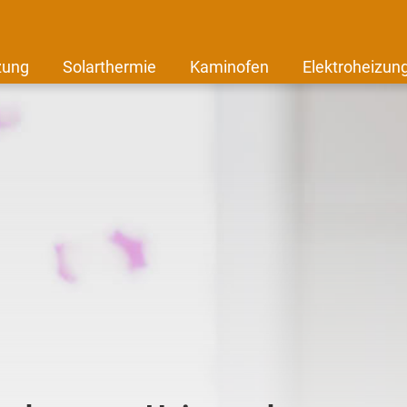
zung
Solarthermie
Kaminofen
Elektroheizun