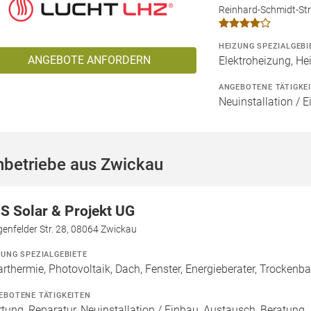
Reinhard-Schmidt-Str
HEIZUNG SPEZIALGEBI
ANGEBOTE ANFORDERN
Elektroheizung, He
ANGEBOTENE TÄTIGKE
Neuinstallation / 
hbetriebe aus Zwickau
S Solar & Projekt UG
enfelder Str. 28, 08064 Zwickau
ZUNG SPEZIALGEBIETE
arthermie, Photovoltaik, Dach, Fenster, Energieberater, Trockenb
EBOTENE TÄTIGKEITEN
tung, Reparatur, Neuinstallation / Einbau, Austausch, Beratung, 