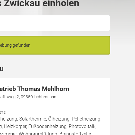
 Zwickau einholen
gebung gefunden
au
etrieb Thomas Mehlhorn
tsweg 2, 09350 Lichtenstein
ETE
izung, Solarthermie, Ölheizung, Pelletheizung,
, Heizkörper, Fußbodenheizung, Photovoltaik,
ezimmer, Wohnraumlüftung, Brennstoffzelle,