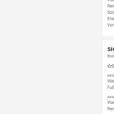
Rei
Sol
Ene
Vor
SH
Boc
HEI
Wär
Fuß
ANG
War
Ren