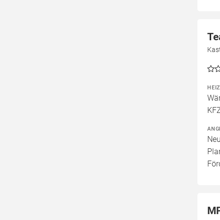
Te
Kast
HEI
Wär
KFZ
ANG
Neu
Pla
För
MP