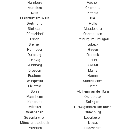
Hamburg
Aachen
München
Chemnitz
Köln
Krefeld
Frankfurt am Main
Kiel
Dortmund
Halle
Stuttgart
Magdeburg
Düsseldorf
Oberhausen
Essen
Freiburg im Breisgau
Bremen
Lübeck
Hannover
Hagen
Duisburg
Rostock
Leipzig
Erfurt
Nürnberg
Kassel
Dresden
Mainz
Bochum
Hamm
Wuppertal
Saarbrücken
Bielefeld
Herne
Bonn
Mülheim an der Ruhr
Mannheim
Osnabrück
Karlsruhe
Solingen
Münster
Ludwigshafen am Rhein
Wiesbaden
Oldenburg
Gelsenkirchen
Leverkusen
Mönchengladbach
Neuss
Potsdam
Hildesheim