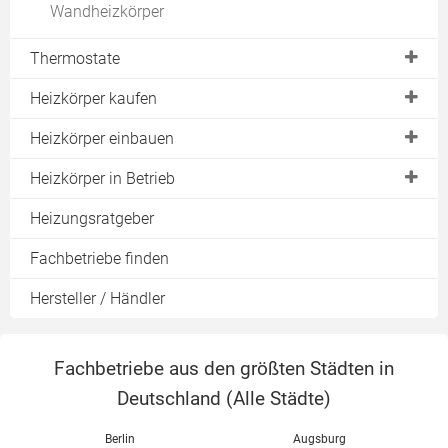
Wandheizkörper
Thermostate
Elektronisch
Heizkörper kaufen
Funkgesteuert
Preise
Heizkörper einbauen
Richtige Größe
Montage
Heizkörper in Betrieb
Austauschheizkörper
Halterung
Reinigen
Heizungsratgeber
Vergleich & Test
Anschluss
Lackieren
Fachbetriebe finden
Verkleidung
Heizkörperventil
Hersteller / Händler
Handtuchhalter
Fachbetriebe aus den größten Städten in
Deutschland (
Alle Städte
)
Berlin
Augsburg