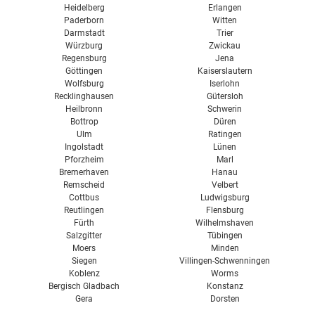
Heidelberg
Erlangen
Paderborn
Witten
Darmstadt
Trier
Würzburg
Zwickau
Regensburg
Jena
Göttingen
Kaiserslautern
Wolfsburg
Iserlohn
Recklinghausen
Gütersloh
Heilbronn
Schwerin
Bottrop
Düren
Ulm
Ratingen
Ingolstadt
Lünen
Pforzheim
Marl
Bremerhaven
Hanau
Remscheid
Velbert
Cottbus
Ludwigsburg
Reutlingen
Flensburg
Fürth
Wilhelmshaven
Salzgitter
Tübingen
Moers
Minden
Siegen
Villingen-Schwenningen
Koblenz
Worms
Bergisch Gladbach
Konstanz
Gera
Dorsten