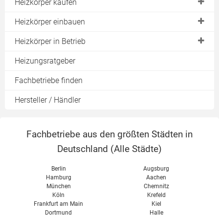
Elektronisch
Heizkörper kaufen
Funkgesteuert
Preise
Heizkörper einbauen
Richtige Größe
Montage
Heizkörper in Betrieb
Austauschheizkörper
Halterung
Reinigen
Heizungsratgeber
Vergleich & Test
Anschluss
Lackieren
Fachbetriebe finden
Verkleidung
Heizkörperventil
Hersteller / Händler
Handtuchhalter
Fachbetriebe aus den größten Städten in
Deutschland (
Alle Städte
)
Berlin
Augsburg
Hamburg
Aachen
München
Chemnitz
Köln
Krefeld
Frankfurt am Main
Kiel
Dortmund
Halle