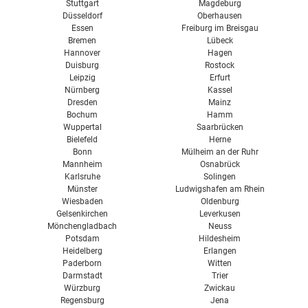
Stuttgart
Magdeburg
Düsseldorf
Oberhausen
Essen
Freiburg im Breisgau
Bremen
Lübeck
Hannover
Hagen
Duisburg
Rostock
Leipzig
Erfurt
Nürnberg
Kassel
Dresden
Mainz
Bochum
Hamm
Wuppertal
Saarbrücken
Bielefeld
Herne
Bonn
Mülheim an der Ruhr
Mannheim
Osnabrück
Karlsruhe
Solingen
Münster
Ludwigshafen am Rhein
Wiesbaden
Oldenburg
Gelsenkirchen
Leverkusen
Mönchengladbach
Neuss
Potsdam
Hildesheim
Heidelberg
Erlangen
Paderborn
Witten
Darmstadt
Trier
Würzburg
Zwickau
Regensburg
Jena