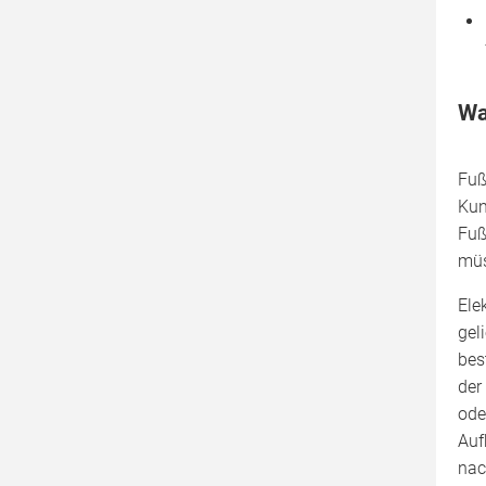
Wa
Fuß
Kun
Fuß
müs
Ele
gel
bes
der
ode
Auf
nac