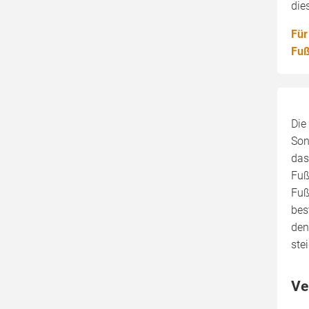
die
Für
Fuß
Die
Son
das
Fuß
Fuß
bes
den
ste
Ve