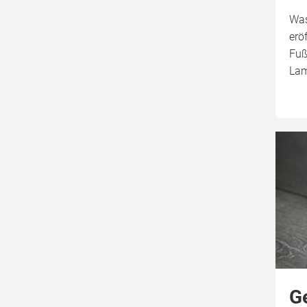
Was
erö
Fuß
Lam
G