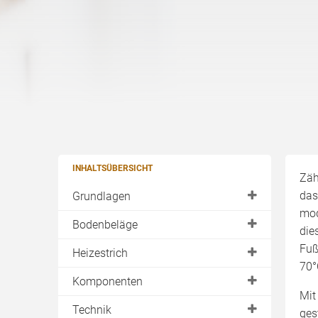
INHALTSÜBERSICHT
Zäh
das
Grundlagen
mod
Elektrische Systeme
Bodenbeläge
die
Systeme mit Wasser
Fuß
Beurteilungsgröße
Heizestrich
70°
Wassersystem mit Noppen
Parkett
Anhydritestrich
Komponenten
Wassersystem mit Tackern
Mit
Laminat
Zementestrich
Heizrohr
Technik
ges
Fußbodenaufbau