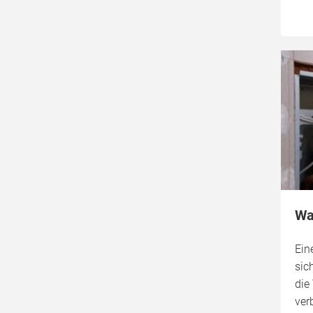
Wa
Ein
sic
die
ver