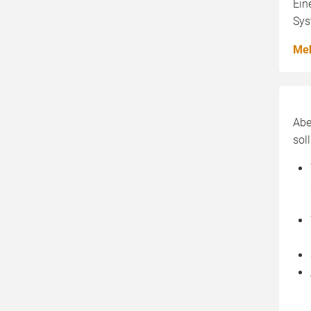
Ein
Sys
Meh
Abe
sol