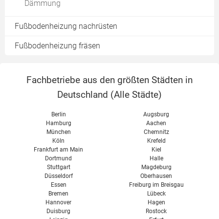
Nachteile
Dämmung
Naturstein
Teppich
Fußbodenheizung nachrüsten
Korkboden
Fußbodenheizung fräsen
Fachbetriebe aus den größten Städten in
Deutschland (
Alle Städte
)
Berlin
Augsburg
Hamburg
Aachen
München
Chemnitz
Köln
Krefeld
Frankfurt am Main
Kiel
Dortmund
Halle
Stuttgart
Magdeburg
Düsseldorf
Oberhausen
Essen
Freiburg im Breisgau
Bremen
Lübeck
Hannover
Hagen
Duisburg
Rostock