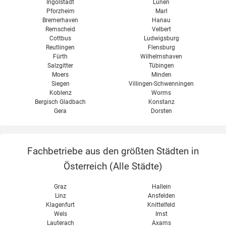
Ingolstadt
Lünen
Pforzheim
Marl
Bremerhaven
Hanau
Remscheid
Velbert
Cottbus
Ludwigsburg
Reutlingen
Flensburg
Fürth
Wilhelmshaven
Salzgitter
Tübingen
Moers
Minden
Siegen
Villingen-Schwenningen
Koblenz
Worms
Bergisch Gladbach
Konstanz
Gera
Dorsten
Fachbetriebe aus den größten Städten in
Österreich (
Alle Städte
)
Graz
Hallein
Linz
Ansfelden
Klagenfurt
Knittelfeld
Wels
Imst
Lauterach
Axams