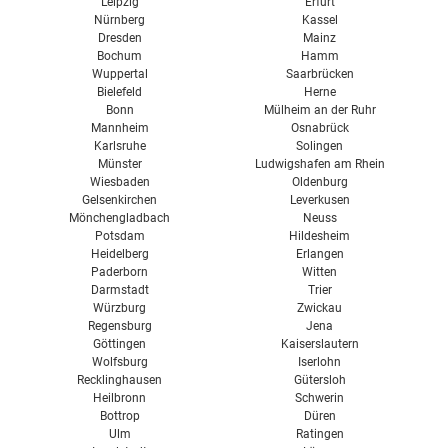
Leipzig
Erfurt
Nürnberg
Kassel
Dresden
Mainz
Bochum
Hamm
Wuppertal
Saarbrücken
Bielefeld
Herne
Bonn
Mülheim an der Ruhr
Mannheim
Osnabrück
Karlsruhe
Solingen
Münster
Ludwigshafen am Rhein
Wiesbaden
Oldenburg
Gelsenkirchen
Leverkusen
Mönchengladbach
Neuss
Potsdam
Hildesheim
Heidelberg
Erlangen
Paderborn
Witten
Darmstadt
Trier
Würzburg
Zwickau
Regensburg
Jena
Göttingen
Kaiserslautern
Wolfsburg
Iserlohn
Recklinghausen
Gütersloh
Heilbronn
Schwerin
Bottrop
Düren
Ulm
Ratingen