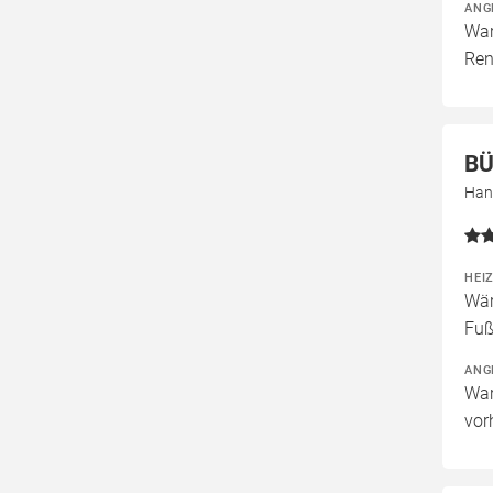
ANG
War
Ren
BÜ
Han
HEI
Wär
Fuß
ANG
War
vor