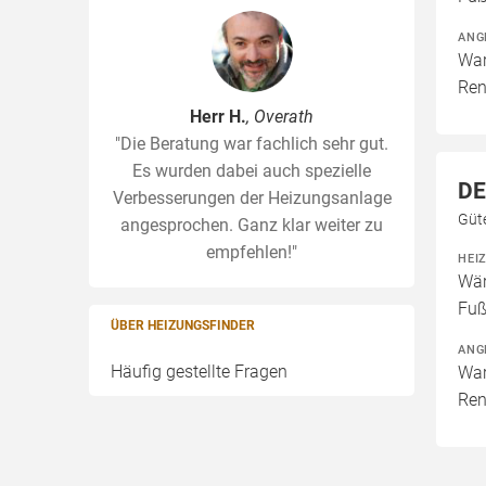
ANG
War
Ren
Herr H.
, Overath
"Die Beratung war fachlich sehr gut.
Es wurden dabei auch spezielle
DE
Verbesserungen der Heizungsanlage
Güt
angesprochen. Ganz klar weiter zu
empfehlen!"
HEI
Wär
Fuß
ÜBER HEIZUNGSFINDER
ANG
Häufig gestellte Fragen
War
Ren