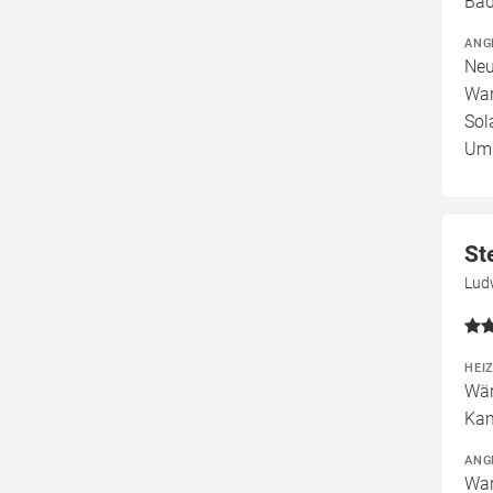
Bad
ANG
Neu
War
Sol
Umb
St
Lud
HEI
Wär
Kam
ANG
War