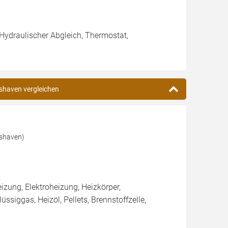
 Hydraulischer Abgleich, Thermostat,
mshaven vergleichen
mshaven)
ung, Elektroheizung, Heizkörper,
iggas, Heizöl, Pellets, Brennstoffzelle,