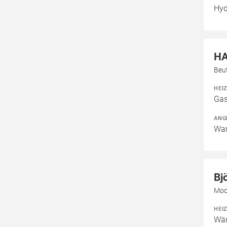
Hyd
H
Beu
HEI
Gas
ANG
War
Bj
Moo
HEI
Wär