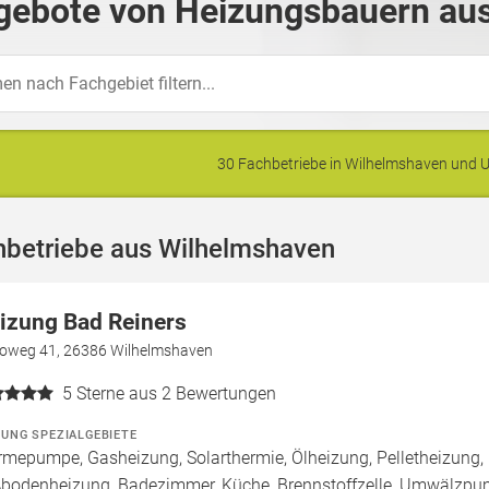
gebote von Heizungsbauern aus
30 Fachbetriebe in Wilhelmshaven und
hbetriebe aus Wilhelmshaven
izung Bad Reiners
oweg 41, 26386 Wilhelmshaven
5
Sterne aus 2 Bewertungen
ZUNG SPEZIALGEBIETE
mepumpe, Gasheizung, Solarthermie, Ölheizung, Pelletheizung, 
bodenheizung, Badezimmer, Küche, Brennstoffzelle, Umwälzp