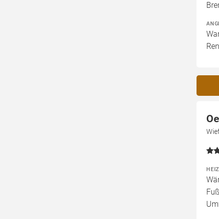
Bre
ANG
War
Ren
Oe
Wief
HEI
Wär
Fuß
Um