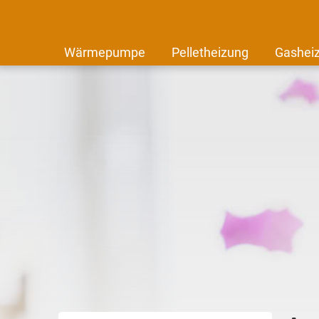
Wärmepumpe
Pelletheizung
Gashei