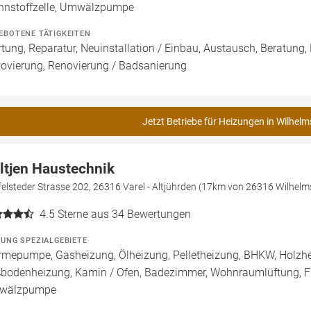
nnstoffzelle, Umwälzpumpe
EBOTENE TÄTIGKEITEN
tung, Reparatur, Neuinstallation / Einbau, Austausch, Beratung,
ovierung, Renovierung / Badsanierung
Jetzt Betriebe für Heizungen in Wilhel
ltjen Haustechnik
elsteder Strasse 202, 26316 Varel - Altjührden (17km von 26316 Wilhel
4.5
Sterne aus 34 Bewertungen
ZUNG SPEZIALGEBIETE
mepumpe, Gasheizung, Ölheizung, Pelletheizung, BHKW, Holzheiz
bodenheizung, Kamin / Ofen, Badezimmer, Wohnraumlüftung, Flüss
wälzpumpe