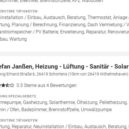
ezimmer, Elektriker, Brennstoffzelle, KFZ Wallboxen
EBOTENE TÄTIGKEITEN
installation / Einbau, Austausch, Beratung, Thermostat, Anlage 
tung, Planung / Berechnung, Finanzierung, Dach Vermietung / 
arstromspeicher / PV Batterie, Erweiterung, Reparatur, Renovier
au, Wartung
efan Janßen, Heizung - Lüftung - Sanitär - Solar
wig-Erhard-Straße 6, 26419 Schortens (10km von 26419 Wilhelmshaven)
3.3
Sterne aus 4 Bewertungen
ZUNG SPEZIALGEBIETE
mepumpe, Gasheizung, Solarthermie, Ölheizung, Pelletheizung, 
in / Ofen, Badezimmer, Brennstoffzelle, Umwälzpumpe
EBOTENE TÄTIGKEITEN
tung, Reparatur, Neuinstallation / Einbau, Austausch, Beratun