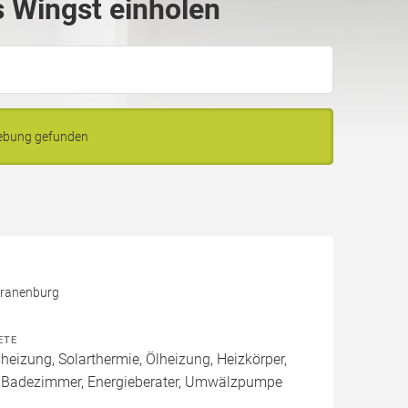
 Wingst einholen
gebung gefunden
Kranenburg
ETE
izung, Solarthermie, Ölheizung, Heizkörper,
 Badezimmer, Energieberater, Umwälzpumpe