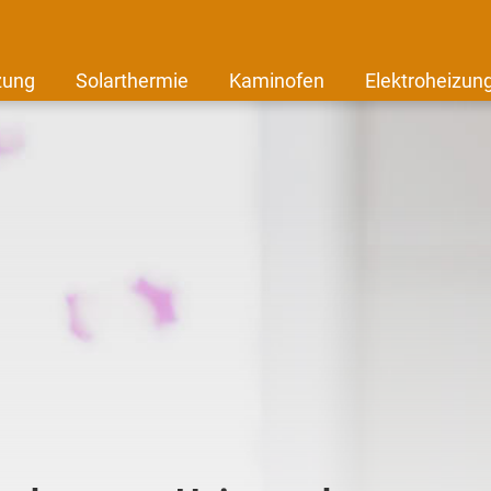
zung
Solarthermie
Kaminofen
Elektroheizun