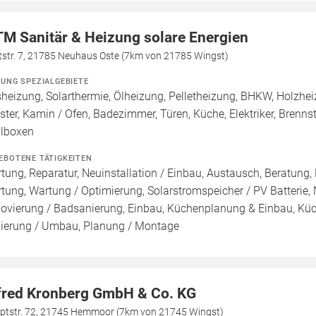
M Sanitär & Heizung solare Energien
tstr. 7, 21785 Neuhaus Oste (7km von 21785 Wingst)
ZUNG SPEZIALGEBIETE
heizung, Solarthermie, Ölheizung, Pelletheizung, BHKW, Holzhei
ster, Kamin / Ofen, Badezimmer, Türen, Küche, Elektriker, Brenn
lboxen
EBOTENE TÄTIGKEITEN
tung, Reparatur, Neuinstallation / Einbau, Austausch, Beratung,
tung, Wartung / Optimierung, Solarstromspeicher / PV Batterie,
ovierung / Badsanierung, Einbau, Küchenplanung & Einbau, Küch
ierung / Umbau, Planung / Montage
fred Kronberg GmbH & Co. KG
ptstr. 72, 21745 Hemmoor (7km von 21745 Wingst)