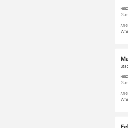
HEI
Gas
ANG
War
Ma
Sta
HEI
Gas
ANG
War
Fe