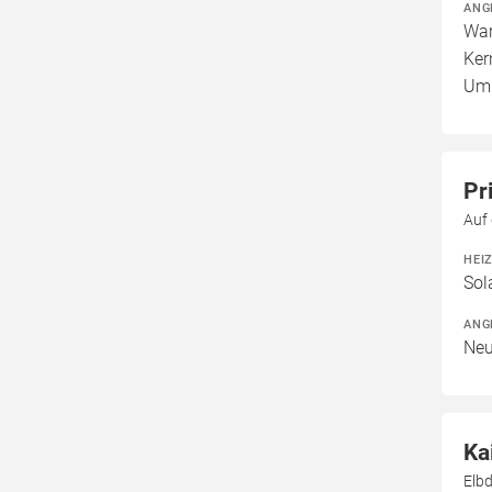
ANG
War
Ker
Umb
Pr
Auf
HEI
Sol
ANG
Neu
Ka
Elb