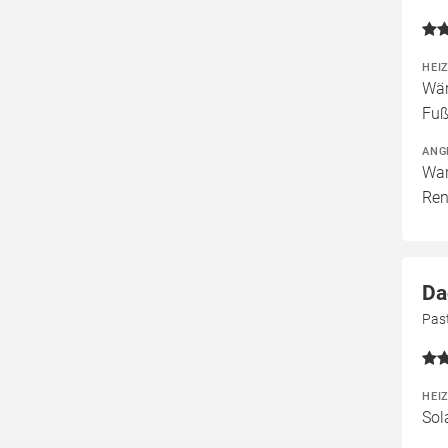
HEI
Wär
Fuß
ANG
War
Ren
Da
Pas
HEI
Sol