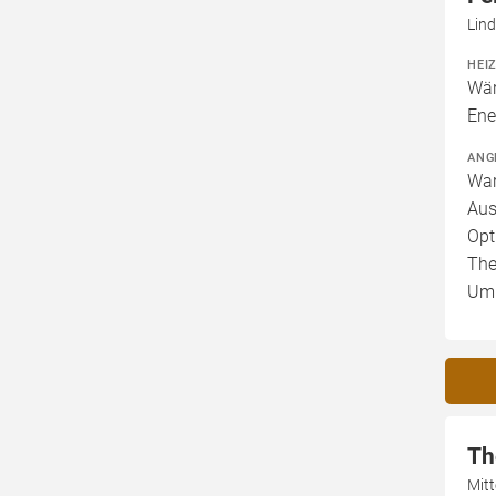
Lin
HEI
Wär
Ene
ANG
War
Aus
Opt
The
Um
Th
Mitt