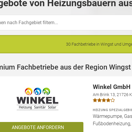
gebote von Heizungsbauern aus
30 Fachbetriebe in Wingst und Um
mium Fachbetriebe aus der Region Wingst
Winkel GmbH
Am Brink 13, 21726 
HEIZUNG SPEZIALGEBI
Wärmepumpe, Gashe
Fußbodenheizung,
ANGEBOTE ANFORDERN