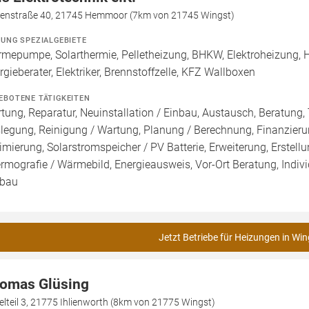
denstraße 40, 21745 Hemmoor (7km von 21745 Wingst)
ZUNG SPEZIALGEBIETE
mepumpe, Solarthermie, Pelletheizung, BHKW, Elektroheizung, H
rgieberater, Elektriker, Brennstoffzelle, KFZ Wallboxen
EBOTENE TÄTIGKEITEN
tung, Reparatur, Neuinstallation / Einbau, Austausch, Beratung, 
legung, Reinigung / Wartung, Planung / Berechnung, Finanzieru
imierung, Solarstromspeicher / PV Batterie, Erweiterung, Erstell
rmografie / Wärmebild, Energieausweis, Vor-Ort Beratung, Indivi
bau
Jetzt Betriebe für Heizungen in Win
omas Glüsing
elteil 3, 21775 Ihlienworth (8km von 21775 Wingst)