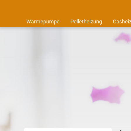
Wärmepumpe
Pelletheizung
Gashei