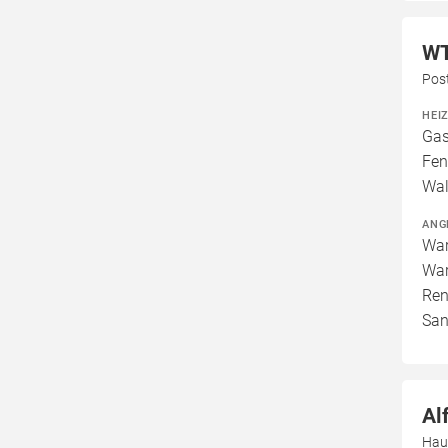
WT
Pos
HEI
Gas
Fen
Wal
ANG
War
War
Ren
San
Al
Hau