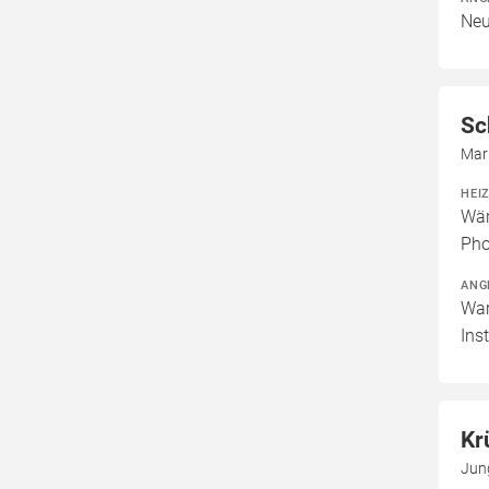
Neu
Sc
Mar
HEI
Wär
Pho
ANG
War
Ins
Kr
Jun