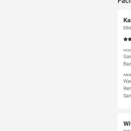
Fac
Ka
Elb
HEI
Gas
Bad
ANG
War
Ren
San
Wi