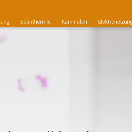
zung
Solarthermie
Kaminofen
Elektroheizun