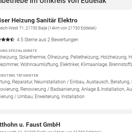
hbetriebe im Umkreis von Eddelak
iser Heizung Sanitär Elektro
deich-West 71, 21730 Balje (14km von 21730 Eddelak)
4.5
Sterne aus 2 Bewertungen
ZUNG SPEZIALGEBIETE
heizung, Solarthermie, Ölheizung, Pelletheizung, Holzheizung, 
ezimmer, Wohnraumlüftung, Elektriker, Klimaanlage, Brennstof
EBOTENE TÄTIGKEITEN
tung, Reparatur, Neuinstallation / Einbau, Austausch, Beratung,
ovierung, Renovierung / Badsanierung, Anlage & Installation, A
ierung / Umbau, Erweiterung, Installation
tthohn u. Faust GmbH