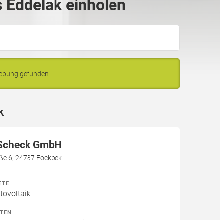
 Eddelak einholen
gebung gefunden
k
 Scheck GmbH
aße 6, 24787 Fockbek
ETE
ovoltaik
ITEN