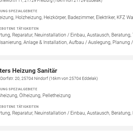
öneworth 11, 21729 Freiburg (16km von 21729 Eddelak)
ZUNG SPEZIALGEBIETE
eizung, Holzheizung, Heizkörper, Badezimmer, Elektriker, KFZ W
EBOTENE TÄTIGKEITEN
tung, Reparatur, Neuinstallation / Einbau, Austausch, Beratung,
sanierung, Anlage & Installation, Aufbau / Auslegung, Planung 
ters Heizung Sanitär
 Dorfstr. 20, 25704 Nindorf (16km von 25704 Eddelak)
ZUNG SPEZIALGEBIETE
heizung, Ölheizung, Pelletheizung
EBOTENE TÄTIGKEITEN
tung, Reparatur, Neuinstallation / Einbau, Austausch, Beratung,