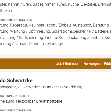
ster, Kamin / Ofen, Badezimmer, Türen, Küche, Elektriker, Brenn
lboxen
EBOTENE TÄTIGKEITEN
tung, Reparatur, Neuinstallation / Einbau, Austausch, Beratung,
tung, Wartung / Optimierung, Solarstromspeicher / PV Batterie,
ovierung / Badsanierung, Einbau, Küchenplanung & Einbau, Küch
ierung / Umbau, Planung / Montage
Jetzt Betriebe für Heizungen in Edd
do Schwutzke
enkoppel 3, 25596 Wacken (19km von 25596 Eddelak)
ZUNG SPEZIALGEBIETE
heizung, Heizkörper, Brennstoffzelle
EBOTENE TÄTIGKEITEN