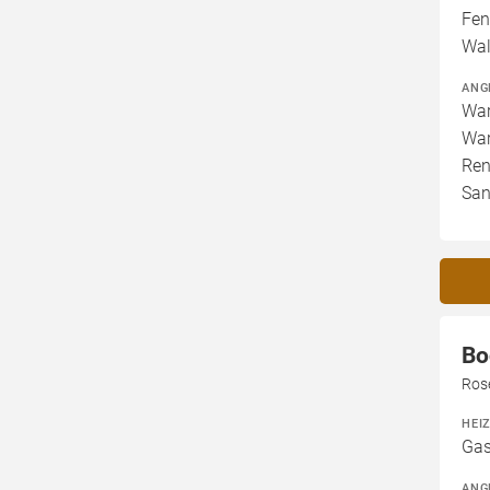
Fen
Wal
ANG
War
War
Ren
San
Bo
Ros
HEI
Gas
ANG