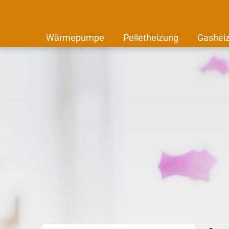
Wärmepumpe
Pelletheizung
Gashei