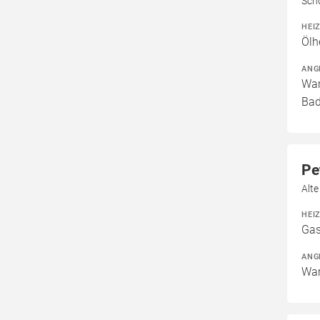
Sch
HEI
Ölh
ANG
War
Bad
Pe
Alte
HEI
Gas
ANG
War