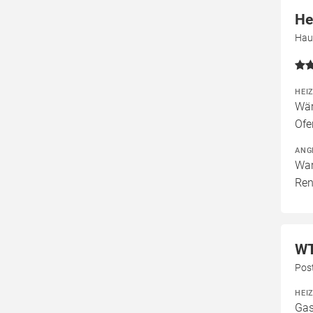
He
Hau
HEI
Wär
Ofe
ANG
War
Ren
WT
Pos
HEI
Gas