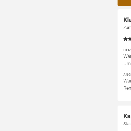
Kl
Zum
HEI
Wär
Um
ANG
War
Ren
Ka
Sta