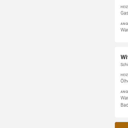
HEI
Gas
ANG
War
Wi
Sch
HEI
Ölh
ANG
War
Bad