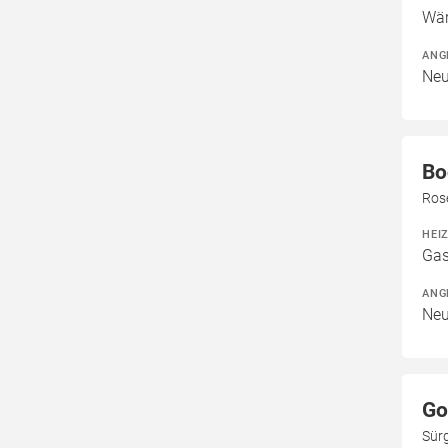
Wär
ANG
Neu
Bo
Ros
HEI
Gas
ANG
Neu
Go
Sürg