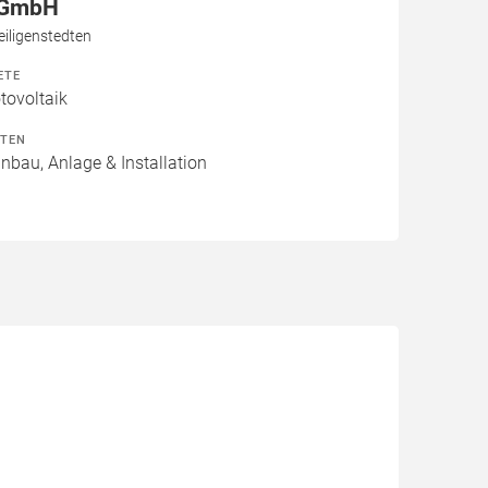
r GmbH
eiligenstedten
ETE
ovoltaik
ITEN
inbau, Anlage & Installation