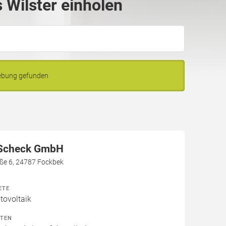
Wilster einholen
gebung gefunden
 Scheck GmbH
aße 6, 24787 Fockbek
ETE
ovoltaik
ITEN