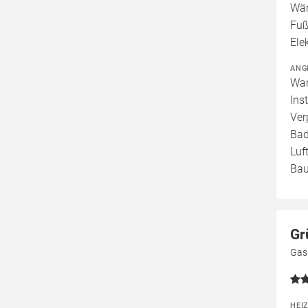
Wär
Fuß
Ele
ANG
War
Ins
Ver
Bad
Luf
Bau
Gr
Gas
HEI