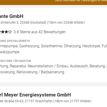
Jetzt Betriebe für Heizungen in Wils
ante GmbH
 Entenufer 5, 25348 Glückstadt (15km von 25348 Wilster)
3.8
Sterne aus 42 Bewertungen
ZUNG SPEZIALGEBIETE
mepumpe, Gasheizung, Solarthermie, Ölheizung, Heizkörper, Fu
wälzpumpe
EBOTENE TÄTIGKEITEN
tung, Reparatur, Neuinstallation / Einbau, Austausch, Beratung,
ovierung, Renovierung / Badsanierung
rl Meyer Energiesysteme GmbH
der Straße 55-63, 21737 Wischhafen (18km von 21737 Wilster)