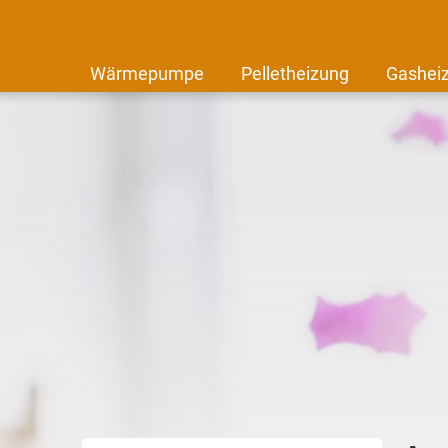
Wärmepumpe
Pelletheizung
Gashei