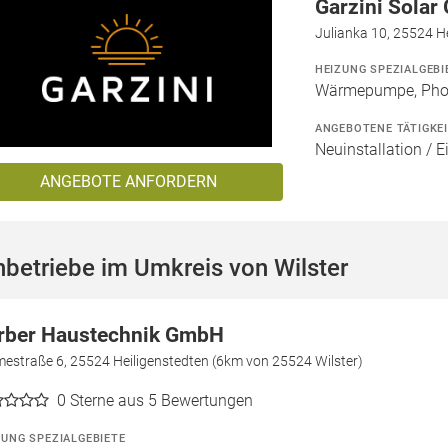
Garzini Sola
Julianka 10, 25524 H
HEIZUNG SPEZIALGEBI
Wärmepumpe, Phot
ANGEBOTENE TÄTIGKE
Neuinstallation / E
ANGEBOTE ANFORDERN
betriebe im Umkreis von Wilster
rber Haustechnik GmbH
estraße 6, 25524 Heiligenstedten (6km von 25524 Wilster)
0
Sterne aus 5 Bewertungen
ZUNG SPEZIALGEBIETE