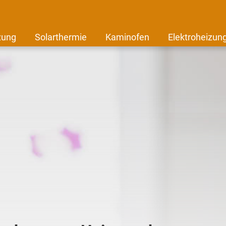
zung
Solarthermie
Kaminofen
Elektroheizun