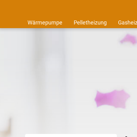
Wärmepumpe
Pelletheizung
Gashei