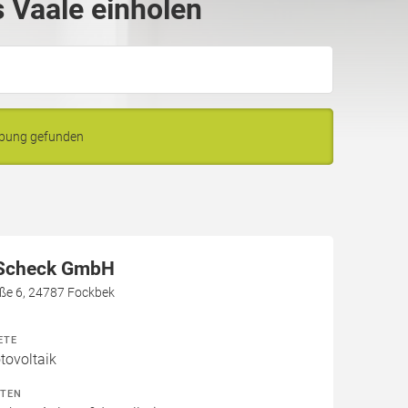
 Vaale einholen
ebung gefunden
 Scheck GmbH
aße 6, 24787 Fockbek
ETE
ovoltaik
ITEN