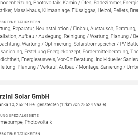
bodenheizung, Photovoltaik, Kamin / Ofen, Badezimmer, Energieb
ktriker, Massivhaus, Klimaanlage, Flüssiggas, Heizöl, Pellets, 
EBOTENE TÄTIGKEITEN
tung, Reparatur, Neuinstallation / Einbau, Austausch, Beratung,
tallation, Aufbau / Auslegung, Reinigung / Wartung, Planung / 
pachtung, Wartung / Optimierung, Solarstromspeicher / PV Batte
sanierung, Erstellung Energiekonzept, Fördermittelberatung, Th
tdichtheit, Energieausweis, Vor-Ort Beratung, Individueller Sani
leitung, Planung / Verkauf, Aufbau / Montage, Sanierung / Umbau,
rzini Solar GmbH
ianka 10, 25524 Heiligenstedten (12km von 25524 Vaale)
ZUNG SPEZIALGEBIETE
mepumpe, Photovoltaik
EBOTENE TÄTIGKEITEN