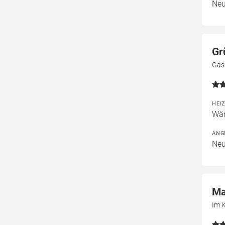
Neu
Gr
Gas
HEI
Wär
ANG
Neu
Ma
Im 