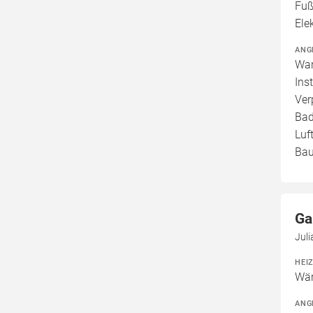
Fuß
Ele
ANG
War
Ins
Ver
Bad
Luf
Bau
Ga
Jul
HEI
Wär
ANG