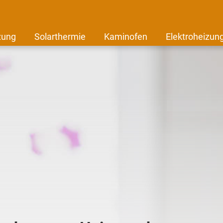
zung
Solarthermie
Kaminofen
Elektroheizun