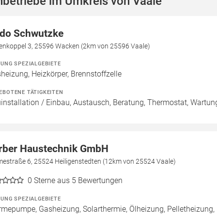
hbetriebe im Umkreis von Vaale
do Schwutzke
enkoppel 3, 25596 Wacken (2km von 25596 Vaale)
ZUNG SPEZIALGEBIETE
heizung, Heizkörper, Brennstoffzelle
EBOTENE TÄTIGKEITEN
installation / Einbau, Austausch, Beratung, Thermostat, Wartun
rber Haustechnik GmbH
mestraße 6, 25524 Heiligenstedten (12km von 25524 Vaale)
0
Sterne aus 5 Bewertungen
ZUNG SPEZIALGEBIETE
mepumpe, Gasheizung, Solarthermie, Ölheizung, Pelletheizung, 