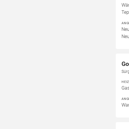
Wär
Tep
ANG
Neu
Neu
Go
Sür
HEI
Gas
ANG
War