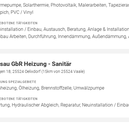
mepumpe, Solarthermie, Photovoltaik, Malerarbeiten, Tapezierar
pich, PVC / Vinyl
EBOTENE TÄTIGKEITEN
installation / Einbau, Austausch, Beratung, Anlage & Installatio
bau Arbeiten, Durchführung, Innendämmung, Außendämmung, Au
sau GbR Heizung - Sanitär
gen 18, 25524 Oelixdorf (15km von 25524 Vaale)
ZUNG SPEZIALGEBIETE
heizung, Ölheizung, Brennstoffzelle, Umwälzpumpe
EBOTENE TÄTIGKEITEN
tung, Hydraulischer Abgleich, Reparatur, Neuinstallation / Einb