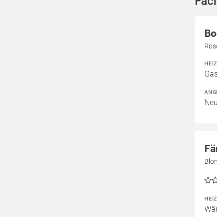
Fac
Bo
Ros
HEI
Gas
ANG
Neu
Fä
Blo
HEI
Wär