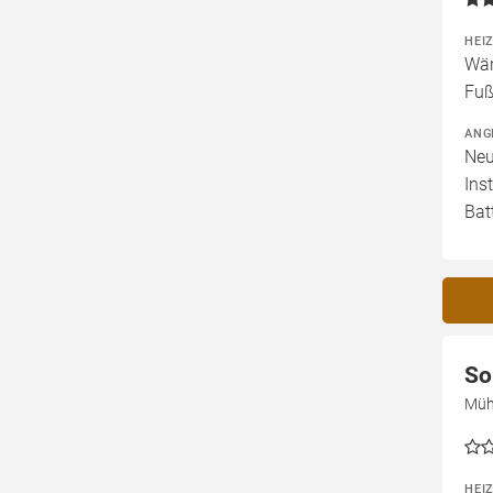
HEI
Wär
Fuß
ANG
Neu
Ins
Bat
So
Müh
HEI