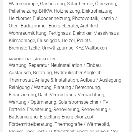
Wärmepumpe, Gasheizung, Solarthermie, Ölheizung,
Pelletheizung, BHKW, Holzheizung, Elektroheizung,
Heizkörper, Fußbodenheizung, Photovoltaik, Kamin /
Ofen, Badezimmer, Energieberater, Architekt,
Wohnraumlüftung, Fertighaus, Elektriker, Massivhaus,
Klimaanlage, Flüssiggas, Heizöl, Pellets,
Brennstoffzelle, Umwälzpumpe, KFZ Wallboxen
ANGEBOTENE TÄTIGKEITEN
Wartung, Reparatur, Neuinstallation / Einbau,
Austausch, Beratung, Hydraulischer Abgleich,
Thermostat, Anlage & Installation, Aufbau / Auslegung,
Reinigung / Wartung, Planung / Berechnung,
Finanzierung, Dach Vermietung / Verpachtung,
Wartung / Optimierung, Solarstromspeicher / PV
Batterie, Erweiterung, Renovierung, Renovierung /
Badsanierung, Erstellung Energiekonzept,
Fördermittelberatung, Thermografie / Wärmebild,
Blower-Door-Test / Luftdichtheit, Energieausweis, Vor-