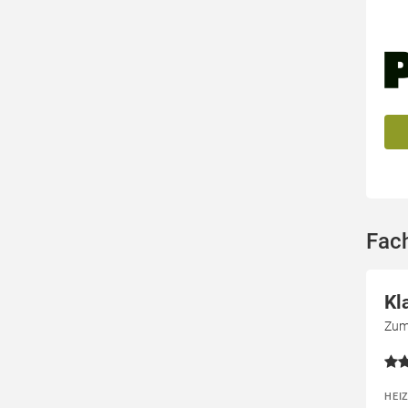
Fach
Kl
Zum
HEI