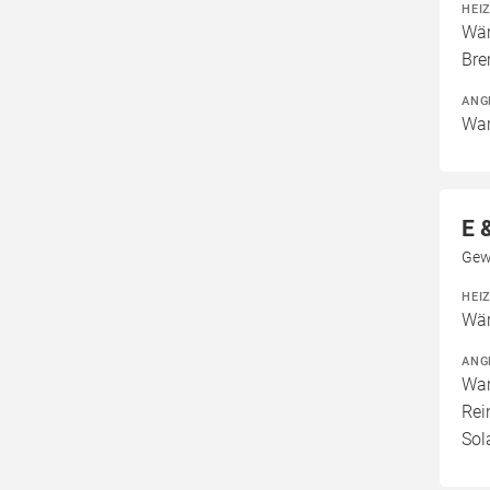
HEI
Wär
Bre
ANG
War
E 
Gew
HEI
Wär
ANG
War
Rei
Sol