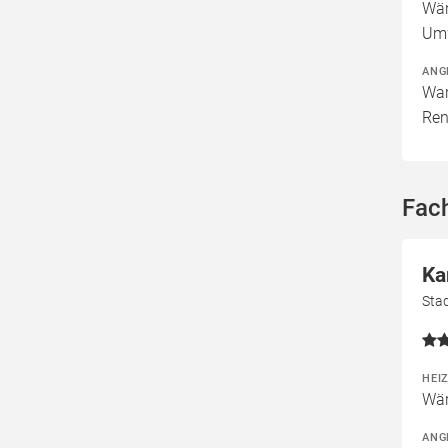
Wär
Um
ANG
War
Ren
Fach
Ka
Sta
HEI
Wär
ANG