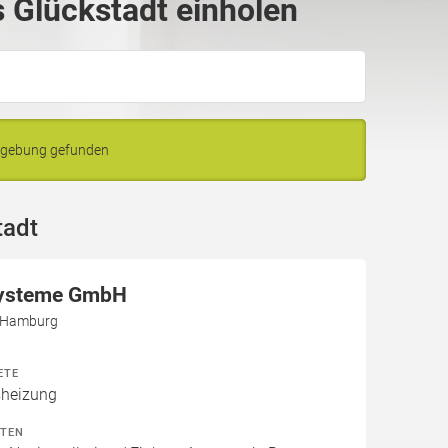
 Glückstadt einholen
Umgebung gefunden
tadt
ysteme GmbH
5 Hamburg
ETE
heizung
ITEN