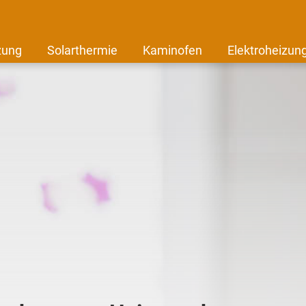
zung
Solarthermie
Kaminofen
Elektroheizun