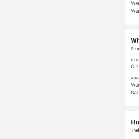
War
War
Wi
Sch
HEI
Ölh
ANG
War
Bad
Hu
Thei