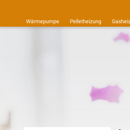
Wärmepumpe
Pelletheizung
Gashei