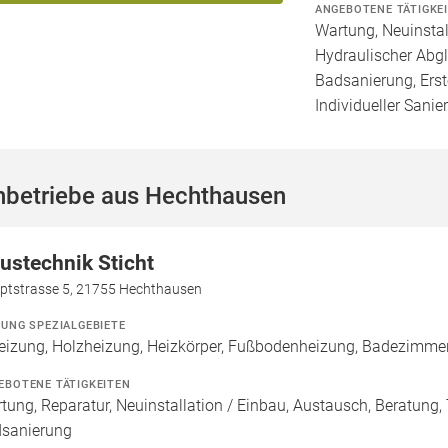
ANGEBOTENE TÄTIGKE
Wartung, Neuinstal
Hydraulischer Abgl
Badsanierung, Erst
Individueller Sanie
hbetriebe aus Hechthausen
ustechnik Sticht
ptstrasse 5, 21755 Hechthausen
ZUNG SPEZIALGEBIETE
eizung, Holzheizung, Heizkörper, Fußbodenheizung, Badezimme
EBOTENE TÄTIGKEITEN
tung, Reparatur, Neuinstallation / Einbau, Austausch, Beratung,
sanierung