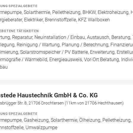
ZUNG SPEZIALGEBIETE
mepumpe, Solarthermie, Pelletheizung, BHKW, Elektroheizung, H
rgieberater, Elektriker, Brennstoffzelle, KFZ Wallboxen
EBOTENE TÄTIGKEITEN
tung, Reparatur, Neuinstallation / Einbau, Austausch, Beratung, 
legung, Reinigung / Wartung, Planung / Berechnung, Finanzieru
imierung, Solarstromspeicher / PV Batterie, Erweiterung, Erstell
rmografie / Wärmebild, Energieausweis, Vor-Ort Beratung, Indivi
bau
stede Haustechnik GmbH & Co. KG
isbrügger Str. 8, 21706 Drochtersen (11km von 21706 Hechthausen)
ZUNG SPEZIALGEBIETE
mepumpe, Gasheizung, Solarthermie, Ölheizung, Pelletheizung, H
nnstoffzelle, Umwälzpumpe