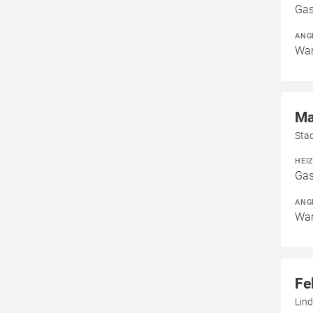
Gas
ANG
War
Ma
Sta
HEI
Gas
ANG
War
Fe
Lin