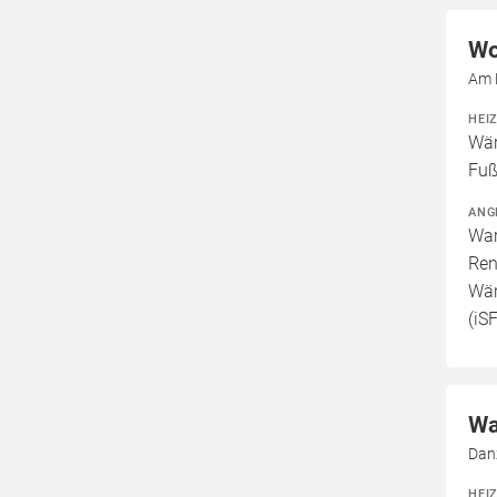
Wo
Am 
HEI
Wär
Fuß
ANG
War
Ren
Wär
(iS
Wa
Dan
HEI