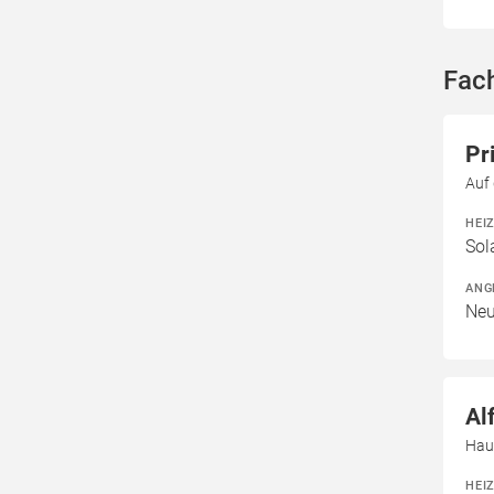
Fac
Pr
Auf
HEI
Sol
ANG
Neu
Al
Hau
HEI