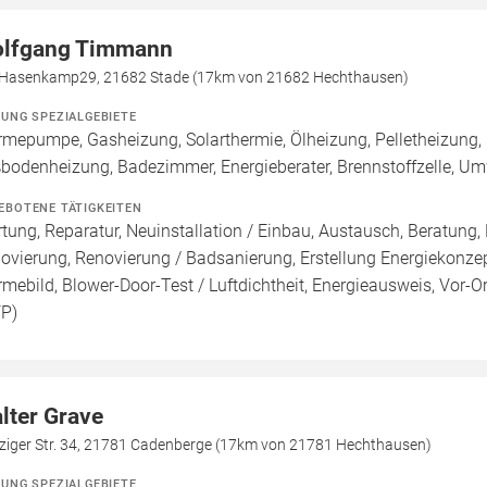
lfgang Timmann
Hasenkamp29, 21682 Stade (17km von 21682 Hechthausen)
ZUNG SPEZIALGEBIETE
mepumpe, Gasheizung, Solarthermie, Ölheizung, Pelletheizung, 
bodenheizung, Badezimmer, Energieberater, Brennstoffzelle, 
EBOTENE TÄTIGKEITEN
tung, Reparatur, Neuinstallation / Einbau, Austausch, Beratung,
ovierung, Renovierung / Badsanierung, Erstellung Energiekonzep
mebild, Blower-Door-Test / Luftdichtheit, Energieausweis, Vor-Or
FP)
lter Grave
ziger Str. 34, 21781 Cadenberge (17km von 21781 Hechthausen)
ZUNG SPEZIALGEBIETE