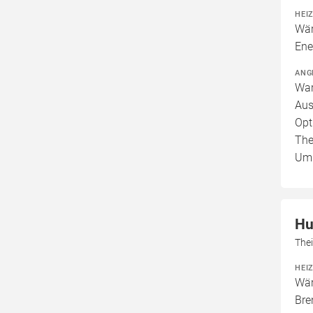
HEI
Wär
Ene
ANG
War
Aus
Opt
The
Um
Hu
The
HEI
Wär
Bre