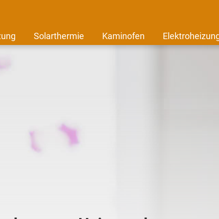
zung
Solarthermie
Kaminofen
Elektroheizun