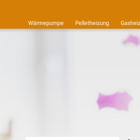
Wärmepumpe
Pelletheizung
Gashei