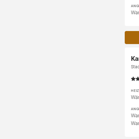
ANG
War
Ka
Sta
HEI
Wär
ANG
War
War