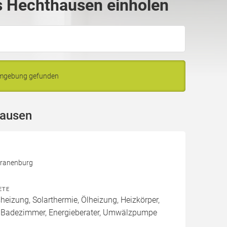
 Hechthausen einholen
Umgebung gefunden
hausen
Kranenburg
ETE
izung, Solarthermie, Ölheizung, Heizkörper,
 Badezimmer, Energieberater, Umwälzpumpe