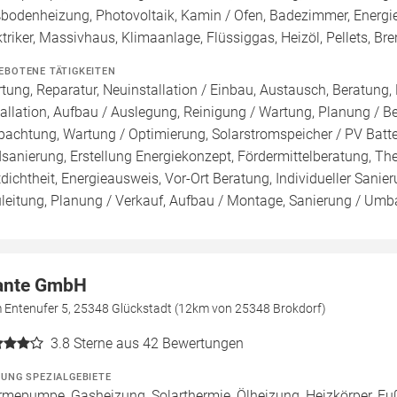
bodenheizung, Photovoltaik, Kamin / Ofen, Badezimmer, Energieb
ktriker, Massivhaus, Klimaanlage, Flüssiggas, Heizöl, Pellets, 
EBOTENE TÄTIGKEITEN
tung, Reparatur, Neuinstallation / Einbau, Austausch, Beratung,
tallation, Aufbau / Auslegung, Reinigung / Wartung, Planung / 
pachtung, Wartung / Optimierung, Solarstromspeicher / PV Batte
sanierung, Erstellung Energiekonzept, Fördermittelberatung, Th
tdichtheit, Energieausweis, Vor-Ort Beratung, Individueller Sani
leitung, Planung / Verkauf, Aufbau / Montage, Sanierung / Umbau,
ante GmbH
 Entenufer 5, 25348 Glückstadt (12km von 25348 Brokdorf)
3.8
Sterne aus 42 Bewertungen
ZUNG SPEZIALGEBIETE
mepumpe, Gasheizung, Solarthermie, Ölheizung, Heizkörper, Fu