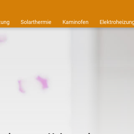
zung
Solarthermie
Kaminofen
Elektroheizun