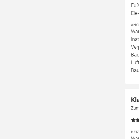
Fuß
Ele
ANG
War
Ins
Ver
Bad
Luf
Bau
Kl
Zum
HEI
Wär