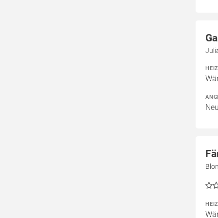
Ga
Jul
HEI
Wär
ANG
Neu
Fä
Blo
HEI
Wär