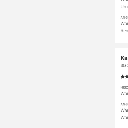
Um
ANG
War
Ren
Ka
Sta
HEI
Wär
ANG
War
War