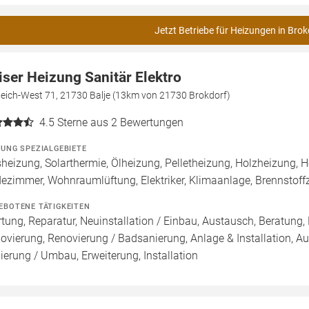
Jetzt Betriebe für Heizungen in Brok
iser Heizung Sanitär Elektro
deich-West 71, 21730 Balje (13km von 21730 Brokdorf)
4.5
Sterne aus 2 Bewertungen
ZUNG SPEZIALGEBIETE
heizung, Solarthermie, Ölheizung, Pelletheizung, Holzheizung, 
ezimmer, Wohnraumlüftung, Elektriker, Klimaanlage, Brennstof
EBOTENE TÄTIGKEITEN
tung, Reparatur, Neuinstallation / Einbau, Austausch, Beratung,
ovierung, Renovierung / Badsanierung, Anlage & Installation, A
ierung / Umbau, Erweiterung, Installation