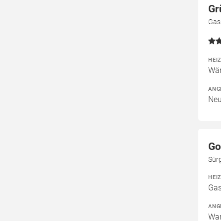
Gr
Gas
HEI
Wär
ANG
Neu
Go
Sür
HEI
Gas
ANG
War