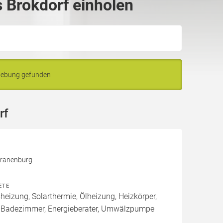
 Brokdorf einholen
mgebung gefunden
rf
Kranenburg
ETE
izung, Solarthermie, Ölheizung, Heizkörper,
 Badezimmer, Energieberater, Umwälzpumpe