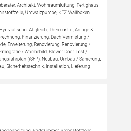
erater, Architekt, Wohnraumlüftung, Fertighaus,
Brennstoffzelle, Umwälzpumpe, KFZ Wallboxen
 Hydraulischer Abgleich, Thermostat, Anlage &
Berechnung, Finanzierung, Dach Vermietung /
rie, Erweiterung, Renovierung, Renovierung /
ermografie / Wärmebild, Blower-Door-Test /
erungsfahrplan (iSFP), Neubau, Umbau / Sanierung,
 Sicherheitstechnik, Installation, Lieferung
ßbodenheizung, Badezimmer, Brennstoffzelle,