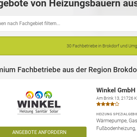
gebote von Heizungsbauern aus
30 Fachbetriebe in Brokdorf und U
mium Fachbetriebe aus der Region Brokdo
Winkel GmbH
Am Brink 13, 21726 
HEIZUNG SPEZIALGEBI
Wärmepumpe, Gashe
Fußbodenheizung,
ANGEBOTE ANFORDERN