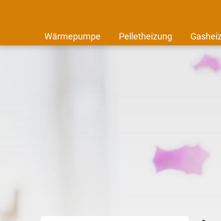
Wärmepumpe
Pelletheizung
Gashei