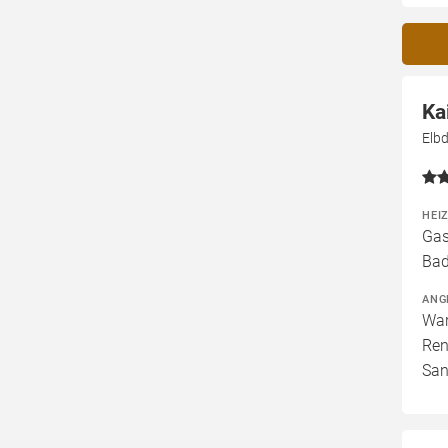
Ka
Elb
HEI
Gas
Bad
ANG
War
Ren
San