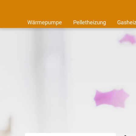
Wärmepumpe
Pelletheizung
Gashei