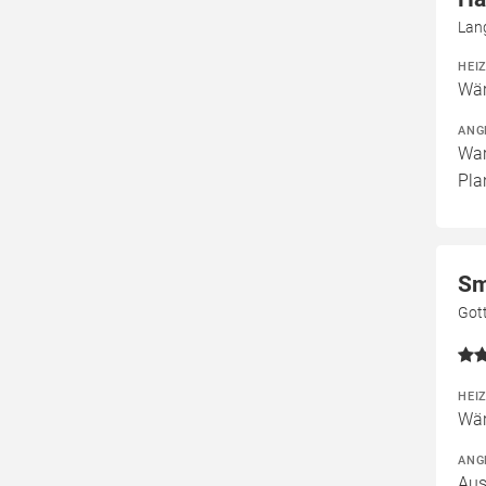
Lan
HEI
Wär
ANG
War
Pla
Sm
Gott
HEI
Wär
ANG
Aus