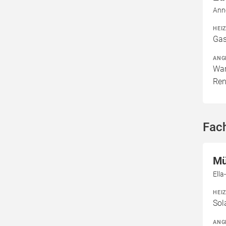
Ann
HEI
Gas
ANG
War
Ren
Fac
Mü
Ell
HEI
Sol
ANG