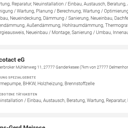
tung, Reparatur, Neuinstallation / Einbau, Austausch, Beratung, 
nigung / Wartung, Planung / Berechnung, Wartung / Optimierung,
bau, Neueindeckung, Dämmung / Sanierung, Neueinbau, Dachfe
endämmung, Außendämmung, Hohlraumdämmung, Thermografie / 
rgieausweis, Neueinbau / Montage, Sanierung / Umbau, Innena
cotact eG
ierbroker Mühlenweg 11, 27777 Ganderkesee (7km von 27777 Delmenhor
ZUNG SPEZIALGEBIETE
mepumpe, BHKW, Holzheizung, Brennstoffzelle
EBOTENE TÄTIGKEITEN
installation / Einbau, Austausch, Beratung, Wartung, Reparatur,
ns-Gerd Meirose