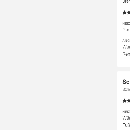
Bre
HEI
Gas
ANG
War
Ren
Sc
Sch
HEI
Wär
Fuß