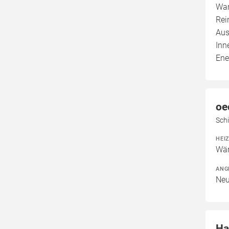
War
Rei
Aus
Inn
Ene
oe
Sch
HEI
Wär
ANG
Neu
Ha