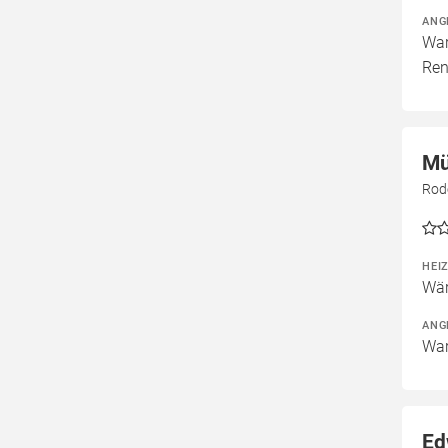
ANG
War
Ren
Mü
Rod
HEI
Wär
ANG
War
Ed