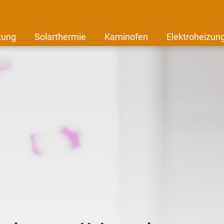
zung
Solarthermie
Kaminofen
Elektroheizun