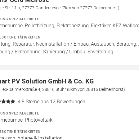
ge Str. 11 a, 27777 Ganderkesee (7km von 27777 Delmenhorst)
ZUNG SPEZIALGEBIETE
mepumpe, Pelletheizung, Elektroheizung, Elektriker, KFZ Wallb
EBOTENE TÄTIGKEITEN
tung, Reparatur, Neuinstallation / Einbau, Austausch, Beratung, 
nung / Berechnung, Sanierung / Umbau, Erweiterung
art PV Solution GmbH & Co. KG
lieb-Daimler-Straße 4, 28816 Stuhr (8km von 28816 Delmenhorst)
4.8
Sterne aus 12 Bewertungen
ZUNG SPEZIALGEBIETE
mepumpe, Photovoltaik
EBOTENE TÄTIGKEITEN
tausch, Anlage & Installation