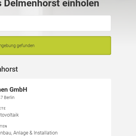
 Delmenhorst einholen
Umgebung gefunden
nhorst
men GmbH
7 Berlin
ETE
ovoltaik
ITEN
inbau, Anlage & Installation