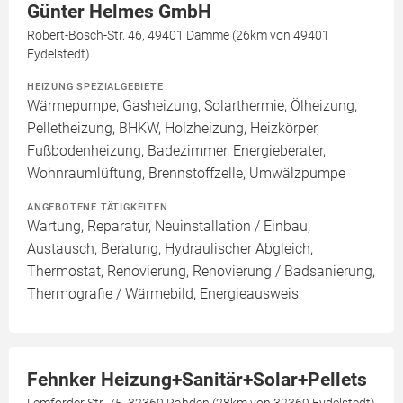
Günter Helmes GmbH
Robert-Bosch-Str. 46, 49401 Damme (26km von 49401
Eydelstedt)
HEIZUNG SPEZIALGEBIETE
Wärmepumpe, Gasheizung, Solarthermie, Ölheizung,
Pelletheizung, BHKW, Holzheizung, Heizkörper,
Fußbodenheizung, Badezimmer, Energieberater,
Wohnraumlüftung, Brennstoffzelle, Umwälzpumpe
ANGEBOTENE TÄTIGKEITEN
Wartung, Reparatur, Neuinstallation / Einbau,
Austausch, Beratung, Hydraulischer Abgleich,
Thermostat, Renovierung, Renovierung / Badsanierung,
Thermografie / Wärmebild, Energieausweis
Fehnker Heizung+Sanitär+Solar+Pellets
Lemförder Str. 75, 32369 Rahden (28km von 32369 Eydelstedt)