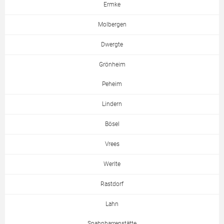
Ermke
Molbergen
Dwergte
Grönheim
Peheim
Lindern
Bösel
Vrees
Werlte
Rastdorf
Lahn
Spahnharrenstätte