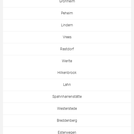
Grönheim
Peheim
Lindern
Vrees
Rastdorf
Werlte
Hilkenbrook
Lahn
Spahnharrenstätte
Westerstede
Breddenberg
Esterwegen