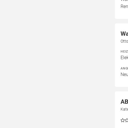
Ren
Wa
Ott
HEI
Ele
ANG
Neu
AB
Kat