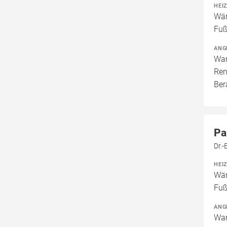
HEI
Wär
Fuß
ANG
War
Ren
Ber
Pa
Dr.
HEI
Wär
Fuß
ANG
War