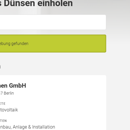
 Dünsen einholen
gebung gefunden
n
men GmbH
7 Berlin
ETE
ovoltaik
ITEN
inbau, Anlage & Installation