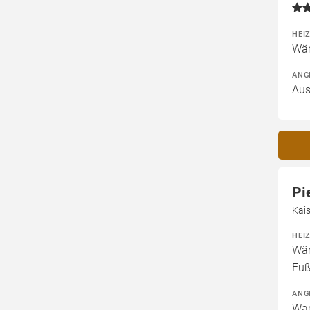
HEI
Wär
ANG
Aus
Pi
Kai
HEI
Wär
Fuß
ANG
War