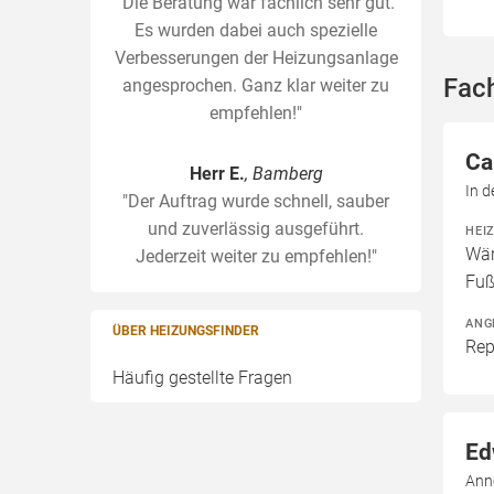
"Die Beratung war fachlich sehr gut.
Es wurden dabei auch spezielle
Verbesserungen der Heizungsanlage
Fac
angesprochen. Ganz klar weiter zu
empfehlen!"
Ca
Herr E.
, Bamberg
In 
"Der Auftrag wurde schnell, sauber
und zuverlässig ausgeführt.
HEI
Wär
Jederzeit weiter zu empfehlen!"
Fuß
ANG
ÜBER HEIZUNGSFINDER
Rep
Häufig gestellte Fragen
Ed
Ann