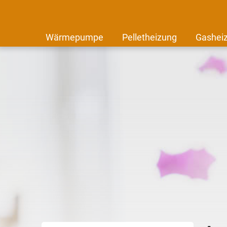
Wärmepumpe
Pelletheizung
Gashei