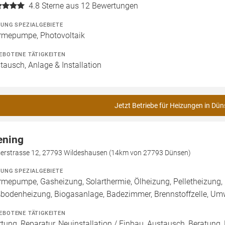
4.8
Sterne aus 12 Bewertungen
ZUNG SPEZIALGEBIETE
mepumpe, Photovoltaik
EBOTENE TÄTIGKEITEN
tausch, Anlage & Installation
Jetzt Betriebe für Heizungen in Dün
ening
serstrasse 12, 27793 Wildeshausen (14km von 27793 Dünsen)
ZUNG SPEZIALGEBIETE
mepumpe, Gasheizung, Solarthermie, Ölheizung, Pelletheizung, 
bodenheizung, Biogasanlage, Badezimmer, Brennstoffzelle, 
EBOTENE TÄTIGKEITEN
tung, Reparatur, Neuinstallation / Einbau, Austausch, Beratung,