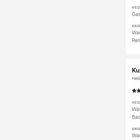
HEI
Gas
ANG
War
Ren
Ku
Heil
HEI
Wär
Bad
ANG
War