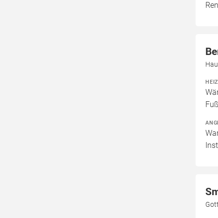
Ren
Be
Hau
HEI
Wär
Fuß
ANG
War
Ins
Sm
Got