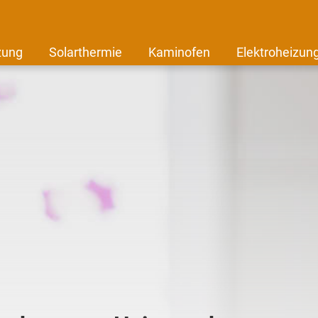
zung
Solarthermie
Kaminofen
Elektroheizun