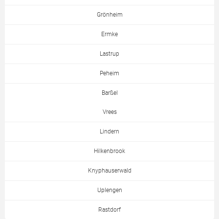
Grönheim
Ermke
Lastrup
Peheim
Barßel
Vrees
Lindern
Hilkenbrook
Knyphauserwald
Uplengen
Rastdorf