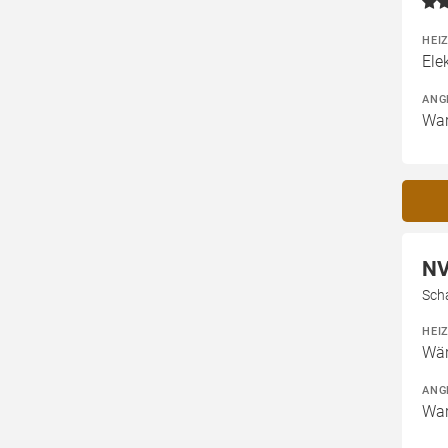
HEI
Ele
ANG
War
NV
Sch
HEI
Wä
ANG
War