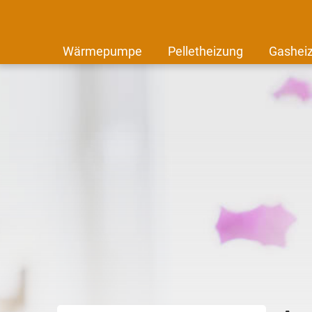
Wärmepumpe
Pelletheizung
Gashei