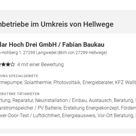
hbetriebe im Umkreis von Hellwege
lar Hoch Drei GmbH / Fabian Baukau
 Hohberg 1, 27299 Langwedel (8km von 27299 Hellwege)
4
mit einer Bewertung
ZUNG SPEZIALGEBIETE
mepumpe, Solarthermie, Photovoltaik, Energieberater, KFZ Wal
EBOTENE TÄTIGKEITEN
tung, Reparatur, Neuinstallation / Einbau, Austausch, Beratung, 
arstromspeicher / PV Batterie, Erstellung Energiekonzept, Förde
wer-Door-Test / Luftdichtheit, Energieausweis, Vor-Ort Beratung, 