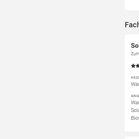
Fac
So
Zum
HEI
Wär
ANG
War
Sol
Blo