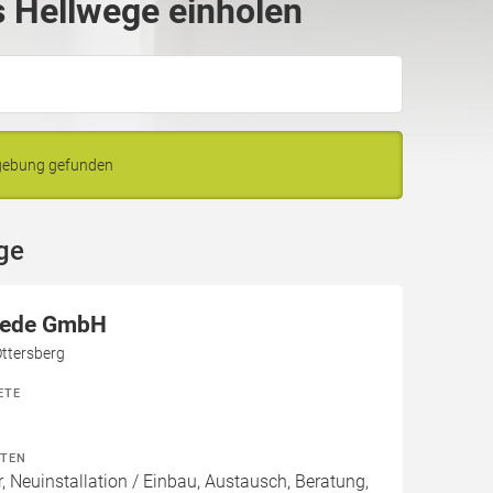
 Hellwege einholen
mgebung gefunden
ge
ede GmbH
Ottersberg
ETE
ITEN
, Neuinstallation / Einbau, Austausch, Beratung,