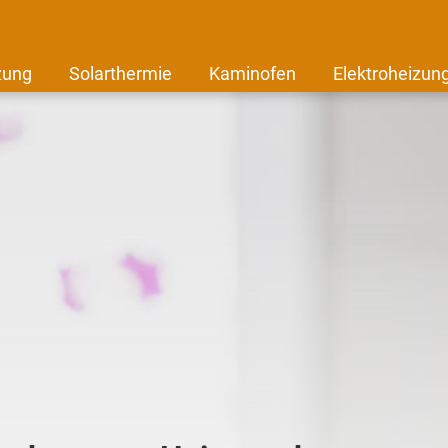
zung
Solarthermie
Kaminofen
Elektroheizun