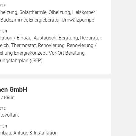
ETE
izung, Solarthermie, Ölheizung, Heizkörper,
 Badezimmer, Energieberater, Umwälzpumpe
ITEN
lation / Einbau, Austausch, Beratung, Reparatur,
eich, Thermostat, Renovierung, Renovierung /
ellung Energiekonzept, Vor-Ort Beratung,
rungsfahrplan (iSFP)
men GmbH
7 Berlin
ETE
ovoltaik
ITEN
inbau, Anlage & Installation