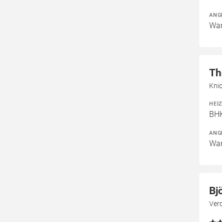
ANG
War
Th
Kni
HEI
BHK
ANG
War
Bj
Ver