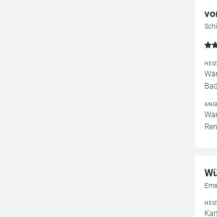
vo
Sch
HEI
Wär
Bad
ANG
War
Ren
Wü
Ems
HEI
Kam