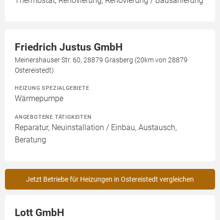
Thermostat, Renovierung, Renovierung / Badsanierung
Friedrich Justus GmbH
Meinershauser Str. 60, 28879 Grasberg (20km von 28879
Ostereistedt)
HEIZUNG SPEZIALGEBIETE
Wärmepumpe
ANGEBOTENE TÄTIGKEITEN
Reparatur, Neuinstallation / Einbau, Austausch,
Beratung
Jetzt Betriebe für Heizungen in Ostereistedt vergleichen
Lott GmbH