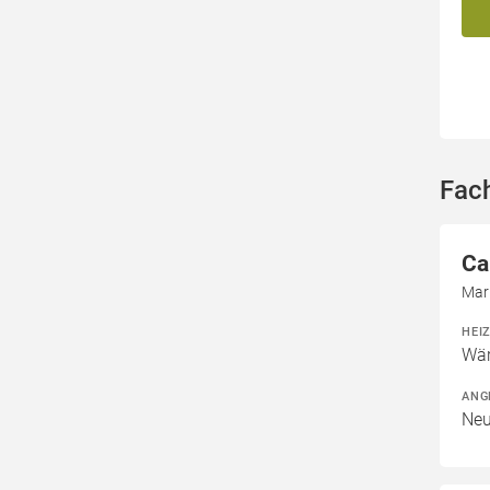
Fac
Ca
Mar
HEI
Wär
ANG
Neu