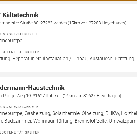
 Kältetechnik
arnhorster Straße 80, 27283 Verden (15km von 27283 Hoyerhagen)
ZUNG SPEZIALGEBIETE
rmepumpe
EBOTENE TÄTIGKEITEN
tung, Reparatur, Neuinstallation / Einbau, Austausch, Beratung,
dermann-Haustechnik
a-Rogge-Weg 19, 31627 Rohrsen (16km von 31627 Hoyerhagen)
ZUNG SPEZIALGEBIETE
mepumpe, Gasheizung, Solarthermie, Ölheizung, BHKW, Holzhei
n, Badezimmer, Wohnraumlüftung, Brennstoffzelle, Umwälzpum
EBOTENE TÄTIGKEITEN