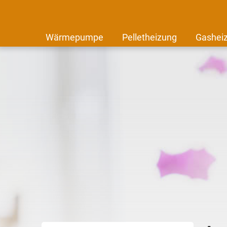
Wärmepumpe
Pelletheizung
Gashei