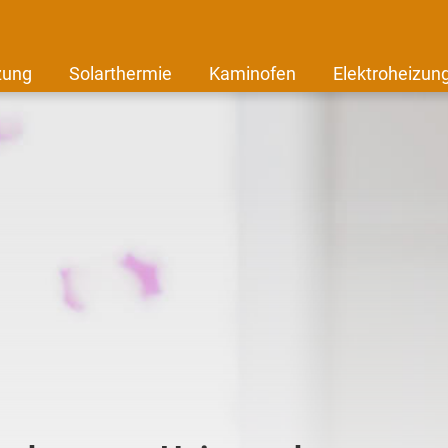
zung
Solarthermie
Kaminofen
Elektroheizun