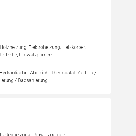
olzheizung, Elektroheizung, Heizkörper,
stoffzelle, Umwälzpumpe
 Hydraulischer Abgleich, Thermostat, Aufbau /
vierung / Badsanierung
 Fußbodenheizung, Umwälzpumpe