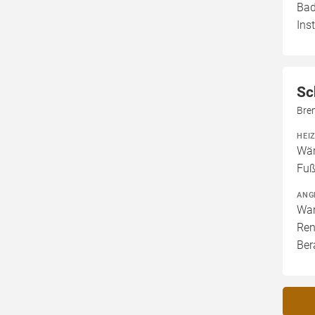
Bad
Ins
Sc
Bre
HEI
Wär
Fuß
ANG
War
Ren
Ber