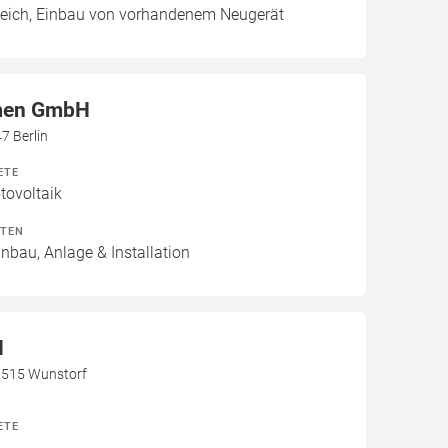
leich, Einbau von vorhandenem Neugerät
men GmbH
7 Berlin
ETE
ovoltaik
ITEN
inbau, Anlage & Installation
H
31515 Wunstorf
ETE