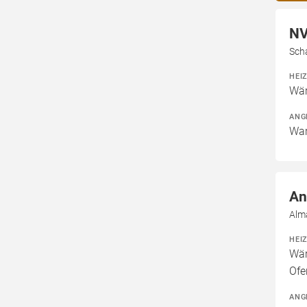
NV
Sch
HEI
Wä
ANG
War
An
Alm
HEI
Wär
Ofe
ANG