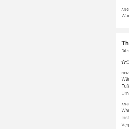
ANG
War
Th
Dit
HEI
Wär
Fuß
Um
ANG
War
Ins
Ver