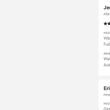
Je
Alt
HEI
Wär
Fuß
ANG
War
Aus
Er
Hirs
HEI
Gas