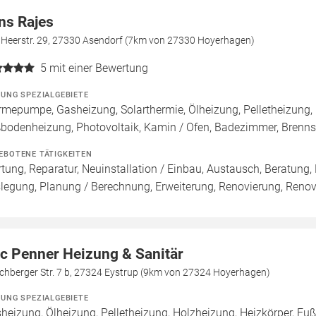
ns Rajes
e Heerstr. 29, 27330 Asendorf (7km von 27330 Hoyerhagen)
5
mit einer Bewertung
ZUNG SPEZIALGEBIETE
mepumpe, Gasheizung, Solarthermie, Ölheizung, Pelletheizung, H
bodenheizung, Photovoltaik, Kamin / Ofen, Badezimmer, Brenn
EBOTENE TÄTIGKEITEN
tung, Reparatur, Neuinstallation / Einbau, Austausch, Beratung,
legung, Planung / Berechnung, Erweiterung, Renovierung, Reno
ic Penner Heizung & Sanitär
chberger Str. 7 b, 27324 Eystrup (9km von 27324 Hoyerhagen)
ZUNG SPEZIALGEBIETE
heizung, Ölheizung, Pelletheizung, Holzheizung, Heizkörper,