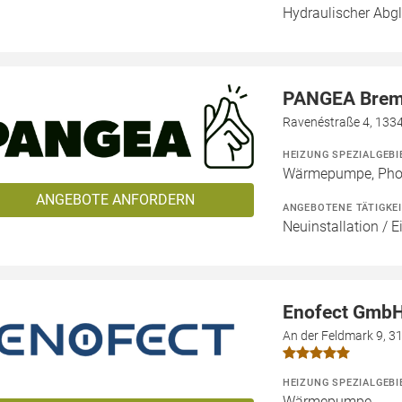
Hydraulischer Abg
PANGEA Bre
Ravenéstraße 4, 1334
HEIZUNG SPEZIALGEBI
Wärmepumpe, Phot
ANGEBOTE ANFORDERN
ANGEBOTENE TÄTIGKE
Neuinstallation / E
Enofect Gmb
An der Feldmark 9, 
HEIZUNG SPEZIALGEBI
Wärmepumpe