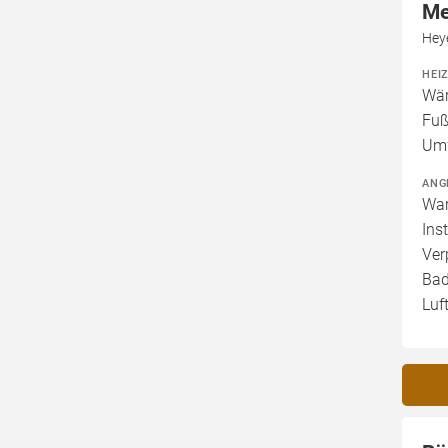
Me
Hey
HEI
Wär
Fuß
Um
ANG
War
Ins
Ver
Bad
Luf