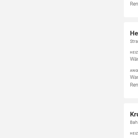
Ren
He
Str
HEI
Wär
ANG
War
Ren
Kr
Bah
HEI