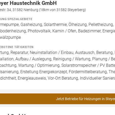
yer Haustechnik GmbH
estr. 34, 31582 Nienburg (18km von 31582 Steyerberg)
ZUNG SPEZIALGEBIETE
mepumpe, Gasheizung, Solarthermie, Ölheizung, Pelletheizung, 
bodenheizung, Photovoltaik, Kamin / Ofen, Badezimmer, Energie
wälzpumpe
EBOTENE TÄTIGKEITEN
tung, Reparatur, Neuinstallation / Einbau, Austausch, Beratung,
tallation, Aufbau / Auslegung, Reinigung / Wartung, Planung / 
pachtung, Wartung / Optimierung, Solarstromspeicher / PV Batte
sanierung, Erstellung Energiekonzept, Fördermittelberatung, Th
tdichtheit, Energieausweis, Vor-Ort Beratung, Individueller Sanie
Jetzt Betriebe für Heizungen in Steye