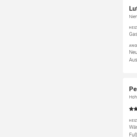
Lu
Nien
HEI
Gas
ANG
Neu
Aus
Pe
Hohe
HEI
Wär
Fuß