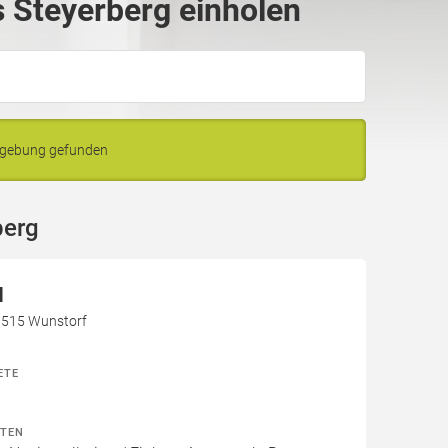
 Steyerberg einholen
Umgebung gefunden
berg
H
31515 Wunstorf
ETE
ITEN