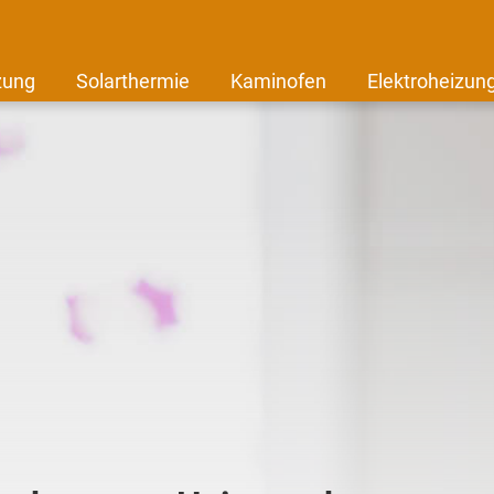
zung
Solarthermie
Kaminofen
Elektroheizun