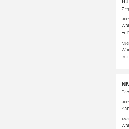
Bü
Zie
HEI
Wär
Fuß
ANG
War
Ins
NM
Gor
HEI
Kam
ANG
War