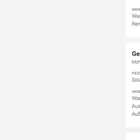
ANG
War
Ren
Ge
Mühl
HEI
Sol
ANG
War
Aus
Auß