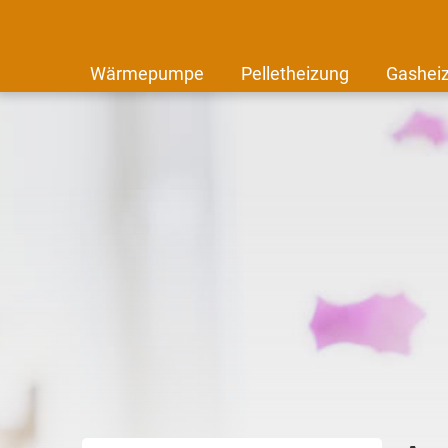
Wärmepumpe
Pelletheizung
Gashei