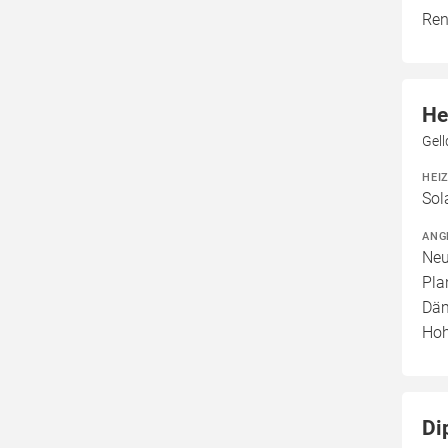
Ren
He
Gel
HEI
Sol
ANG
Neu
Pla
Däm
Hoh
Di