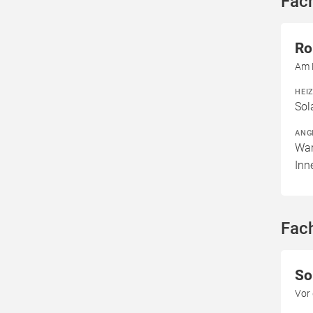
Fac
Ro
Am 
HEI
Sol
ANG
War
In
Fac
So
Vor