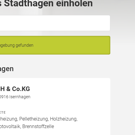
 Stadthagen einholen
Umgebung gefunden
agen
H & Co.KG
30916 Isernhagen
ETE
izung, Pelletheizung, Holzheizung,
tovoltaik, Brennstoffzelle