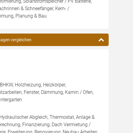
imierung, Solarstromspeicher / PV Batterie,
hrinnen & Schneefänger, Kern- /
mung, Planung & Bau
hagen vergleichen
BHKW, Holzheizung, Heizkörper,
utzarbeiten, Fenster, Dämmung, Kamin / Ofen,
ntergarten
 Hydraulischer Abgleich, Thermostat, Anlage &
Berechnung, Finanzierung, Dach Vermietung /
rie, Erweiterung, Renovierung, Neubau Arbeiten,