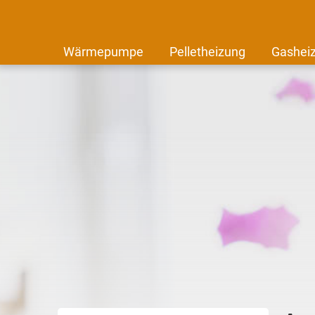
Wärmepumpe
Pelletheizung
Gashei