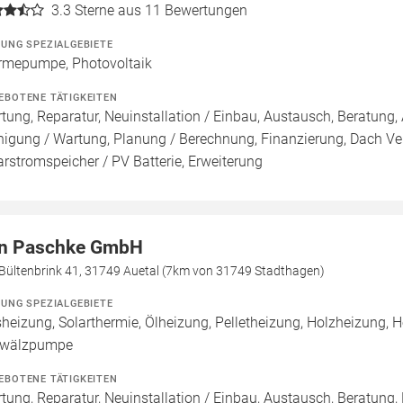
3.3
Sterne aus 11 Bewertungen
ZUNG SPEZIALGEBIETE
mepumpe, Photovoltaik
EBOTENE TÄTIGKEITEN
tung, Reparatur, Neuinstallation / Einbau, Austausch, Beratung, 
nigung / Wartung, Planung / Berechnung, Finanzierung, Dach Ve
arstromspeicher / PV Batterie, Erweiterung
n Paschke GmbH
Bültenbrink 41, 31749 Auetal (7km von 31749 Stadthagen)
ZUNG SPEZIALGEBIETE
heizung, Solarthermie, Ölheizung, Pelletheizung, Holzheizung, H
wälzpumpe
EBOTENE TÄTIGKEITEN
tung, Reparatur, Neuinstallation / Einbau, Austausch, Beratung,