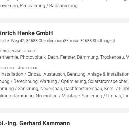
ovierung, Renovierung / Badsanierung
inrich Henke GmbH
ldorfer Weg 42, 31683 Obernkirchen (8km von 31683 Stadthagen)
ZUNG SPEZIALGEBIETE
arthermie, Photovoltaik, Dach, Fenster, Dämmung, Trockenbau, W
EBOTENE TÄTIGKEITEN
installation / Einbau, Austausch, Beratung, Anlage & Installatio
nung / Berechnung, Wartung / Optimierung, Solarstromspeicher /
mung / Sanierung, Neueinbau, Dachfenstereinbau, Kern- / 
lraumdämmung, Neueinbau / Montage, Sanierung / Umbau, In
pl.-Ing. Gerhard Kammann