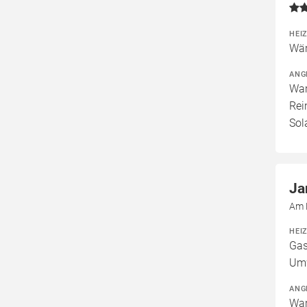
HEI
Wär
ANG
War
Rei
Sol
Ja
Am 
HEI
Gas
Um
ANG
War