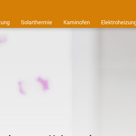
zung
Solarthermie
Kaminofen
Elektroheizun