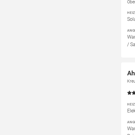
Obe
HEI
Sol
ANG
War
/ S
Ah
Kre
HEI
Ele
ANG
War