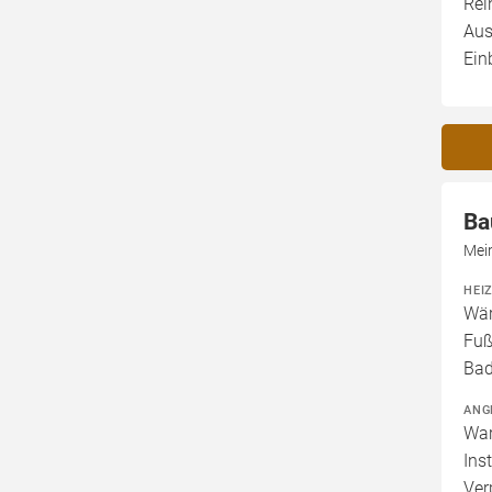
Rei
Aus
Ein
Ba
Mei
HEI
Wär
Fuß
Bad
ANG
War
Ins
Ver