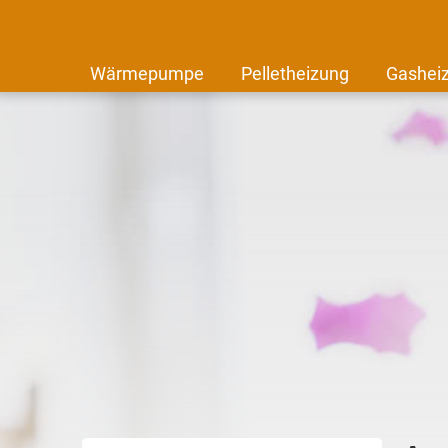
Wärmepumpe
Pelletheizung
Gashei