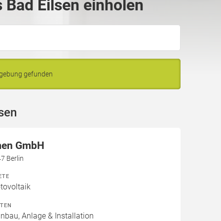
Bad Eilsen einholen
mgebung gefunden
sen
men GmbH
7 Berlin
ETE
ovoltaik
ITEN
inbau, Anlage & Installation