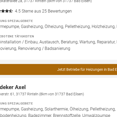
katerallee 2a, 31737 Rinteln (8km von 31737 Bad Eilsen)
4.5
Sterne aus 25 Bewertungen
ZUNG SPEZIALGEBIETE
mepumpe, Gasheizung, Ölheizung, Pelletheizung, Holzheizung,
EBOTENE TÄTIGKEITEN
installation / Einbau, Austausch, Beratung, Wartung, Reparatur,
ovierung, Renovierung / Badsanierung
Jetzt Betriebe für Heizungen in Bad E
deker Axel
erstr. 61, 31737 Rinteln (8km von 31737 Bad Eilsen)
ZUNG SPEZIALGEBIETE
mepumpe, Gasheizung, Solarthermie, Ölheizung, Pelletheizung, 
bodenheizung, Badezimmer, Brennstoffzelle, Umwälzpumpe