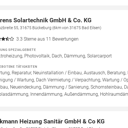
rens Solartechnik GmbH & Co. KG
uzbreite 55, 31675 Bückeburg (6km von 31675 Bad Eilsen)
3.3
Sterne aus 11 Bewertungen
ZUNG SPEZIALGEBIETE
ktroheizung, Photovoltaik, Dach, Dämmung, Solarcarport
EBOTENE TÄTIGKEITEN
tung, Reparatur, Neuinstallation / Einbau, Austausch, Beratung, 
nigung / Wartung, Dach Vermietung / Verpachtung, Wartung / Opt
bau, Neueindeckung, Dämmung / Sanierung, Schornsteinbau, Dac
blasdämmung, Innendämmung, Außendämmung, Hohlraumdäm
kmann Heizung Sanitär GmbH & Co KG