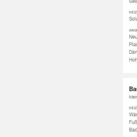
Gel
HEI
Sol
ANG
Neu
Pla
Däm
Hoh
Ba
Mein
HEI
Wär
Fuß
Bad