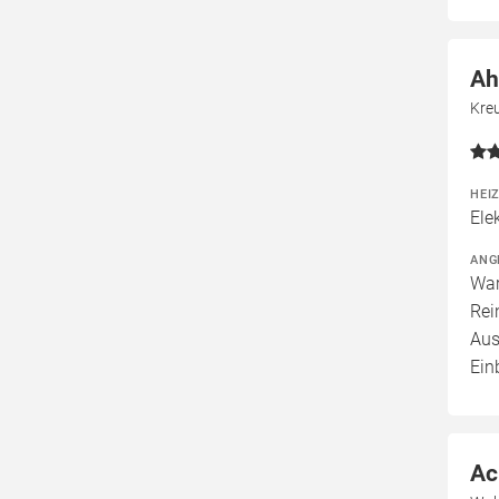
Ah
Kre
HEI
Ele
ANG
War
Rei
Aus
Ein
Ac