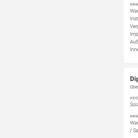
ANG
War
Ins
Ver
Imp
Auß
Inn
Di
Obe
HEI
Sol
ANG
War
/ S