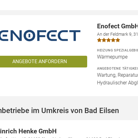
Enofect Gmb
An der Feldmark 9, 
HEIZUNG SPEZIALGEBI
Wärmepumpe
ANGEBOTE ANFORDERN
ANGEBOTENE TÄTIGKE
Wartung, Reparatur
Hydraulischer Abg
betriebe im Umkreis von Bad Eilsen
inrich Henke GmbH