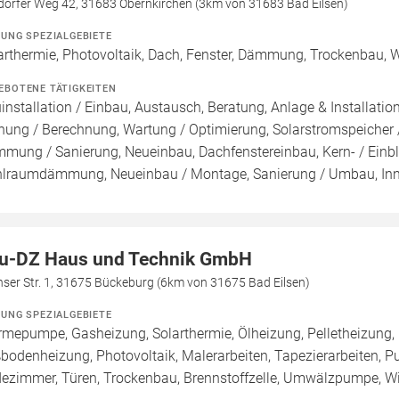
ldorfer Weg 42, 31683 Obernkirchen (3km von 31683 Bad Eilsen)
ZUNG SPEZIALGEBIETE
arthermie, Photovoltaik, Dach, Fenster, Dämmung, Trockenbau, W
EBOTENE TÄTIGKEITEN
installation / Einbau, Austausch, Beratung, Anlage & Installatio
nung / Berechnung, Wartung / Optimierung, Solarstromspeicher /
mung / Sanierung, Neueinbau, Dachfenstereinbau, Kern- / 
lraumdämmung, Neueinbau / Montage, Sanierung / Umbau, In
u-DZ Haus und Technik GmbH
ser Str. 1, 31675 Bückeburg (6km von 31675 Bad Eilsen)
ZUNG SPEZIALGEBIETE
mepumpe, Gasheizung, Solarthermie, Ölheizung, Pelletheizung, 
bodenheizung, Photovoltaik, Malerarbeiten, Tapezierarbeiten, P
ezimmer, Türen, Trockenbau, Brennstoffzelle, Umwälzpumpe, Wi