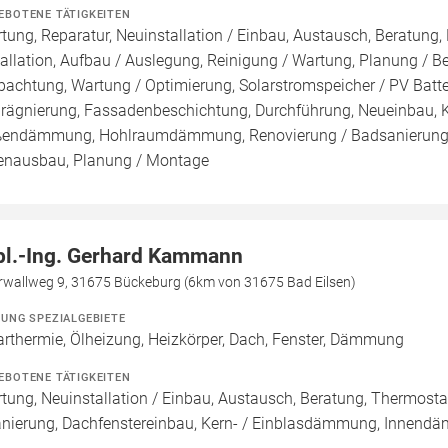
EBOTENE TÄTIGKEITEN
tung, Reparatur, Neuinstallation / Einbau, Austausch, Beratung,
tallation, Aufbau / Auslegung, Reinigung / Wartung, Planung / 
pachtung, Wartung / Optimierung, Solarstromspeicher / PV Batte
rägnierung, Fassadenbeschichtung, Durchführung, Neueinbau,
endämmung, Hohlraumdämmung, Renovierung / Badsanierung, 
enausbau, Planung / Montage
pl.-Ing. Gerhard Kammann
rwallweg 9, 31675 Bückeburg (6km von 31675 Bad Eilsen)
ZUNG SPEZIALGEBIETE
arthermie, Ölheizung, Heizkörper, Dach, Fenster, Dämmung
EBOTENE TÄTIGKEITEN
tung, Neuinstallation / Einbau, Austausch, Beratung, Thermos
anierung, Dachfenstereinbau, Kern- / Einblasdämmung, Inn