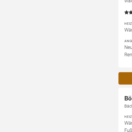
Wald
HEI
Wär
ANG
Neu
Ren
Bö
Bäck
HEI
Wär
Fuß