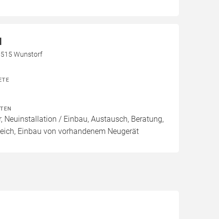
H
31515 Wunstorf
ETE
ITEN
, Neuinstallation / Einbau, Austausch, Beratung,
leich, Einbau von vorhandenem Neugerät