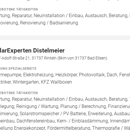
EBOTENE TÄTIGKEITEN
tung, Reparatur, Neuinstallation / Einbau, Austausch, Beratung,
ovierung, Renovierung / Badsanierung
larExperten Distelmeier
-Adolf-Straße 21, 31737 Rinteln (8km von 31737 Bad Eilsen)
ZUNG SPEZIALGEBIETE
mepumpe, Elektroheizung, Heizkörper, Photovoltaik, Dach, Fens
ktriker, Wintergarten, KFZ Wallboxen
EBOTENE TÄTIGKEITEN
tung, Reparatur, Neuinstallation / Einbau, Austausch, Beratung, 
legung, Reinigung / Wartung, Planung / Berechnung, Finanzieru
imierung, Solarstromspeicher / PV Batterie, Erweiterung, Ausb
einbau, Dachfenstereinbau, Kern- / Einblasdämmung, Inne
tellung Energiekonzept, Fördermittelberatung, Thermografie / Wä