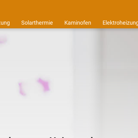
zung
Solarthermie
Kaminofen
Elektroheizun