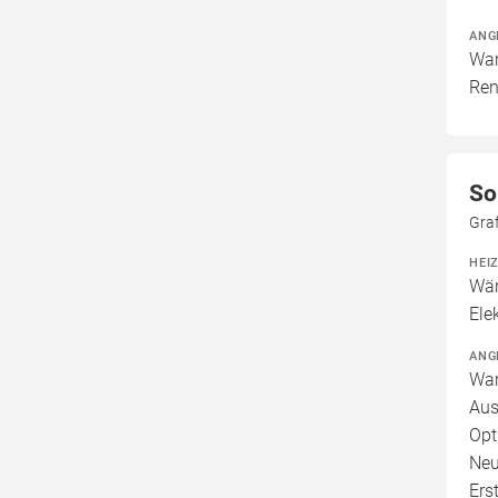
ANG
War
Ren
So
Graf
HEI
Wär
Ele
ANG
War
Aus
Opt
Neu
Ers