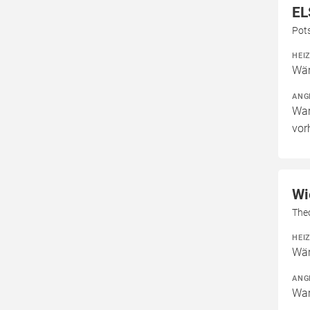
EL
Pot
HEI
Wär
ANG
War
vor
Wi
The
HEI
Wär
ANG
War