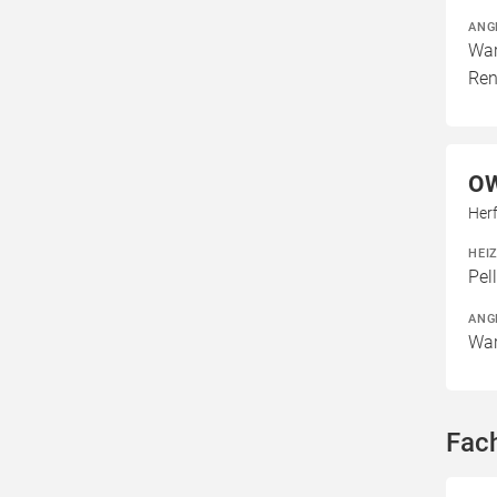
ANG
War
Ren
OW
Her
HEI
Pel
ANG
War
Fac