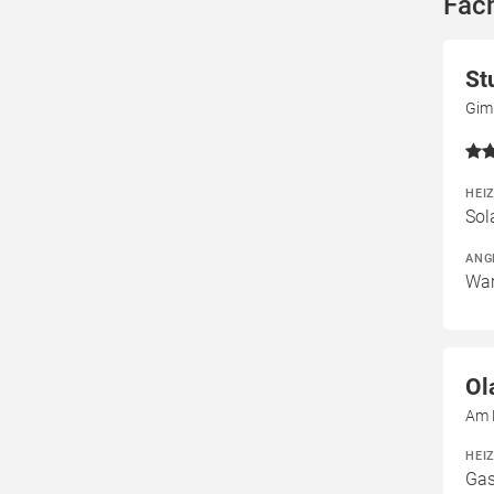
Fac
St
Gim
HEI
Sol
ANG
War
Ol
Am 
HEI
Gas