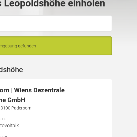
 Leopoldshöhe einholen
 Umgebung gefunden
ldshöhe
orn | Wiens Dezentrale
eme GmbH
 33100 Paderborn
ETE
ovoltaik