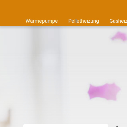
Wärmepumpe
Pelletheizung
Gashei