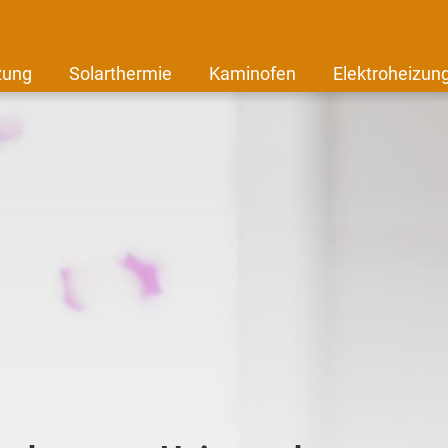
zung
Solarthermie
Kaminofen
Elektroheizun