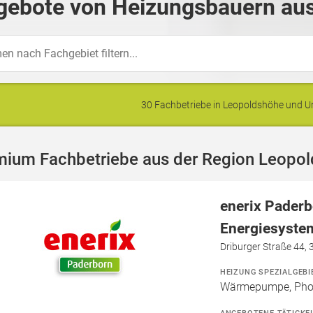
gebote von Heizungsbauern aus
30 Fachbetriebe in Leopoldshöhe und
mium Fachbetriebe aus der Region Leopo
enerix Paderb
Energiesyst
Driburger Straße 44,
HEIZUNG SPEZIALGEBI
Wärmepumpe, Phot