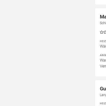
Ma
Sch
HEI
Wär
ANG
War
Ver
Gu
Lan
HEI