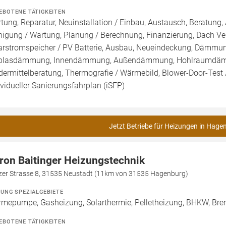
EBOTENE TÄTIGKEITEN
tung, Reparatur, Neuinstallation / Einbau, Austausch, Beratung, 
nigung / Wartung, Planung / Berechnung, Finanzierung, Dach Ve
arstromspeicher / PV Batterie, Ausbau, Neueindeckung, Dämmung
blasdämmung, Innendämmung, Außendämmung, Hohlraumdämmun
dermittelberatung, Thermografie / Wärmebild, Blower-Door-Test /
ividueller Sanierungsfahrplan (iSFP)
Jetzt Betriebe für Heizungen in Hage
ron Baitinger Heizungstechnik
zer Strasse 8, 31535 Neustadt (11km von 31535 Hagenburg)
ZUNG SPEZIALGEBIETE
mepumpe, Gasheizung, Solarthermie, Pelletheizung, BHKW, Bren
EBOTENE TÄTIGKEITEN