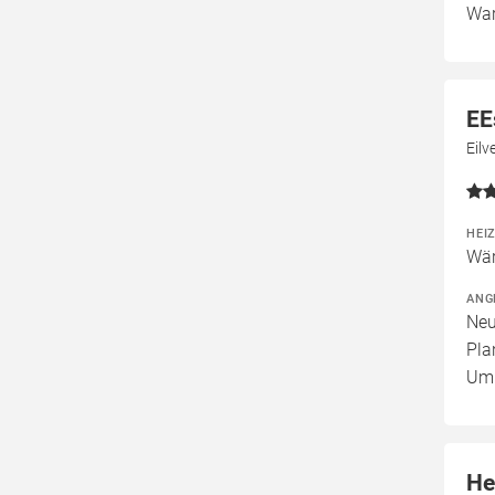
War
EE
Eil
HEI
Wär
ANG
Neu
Pla
Um
He