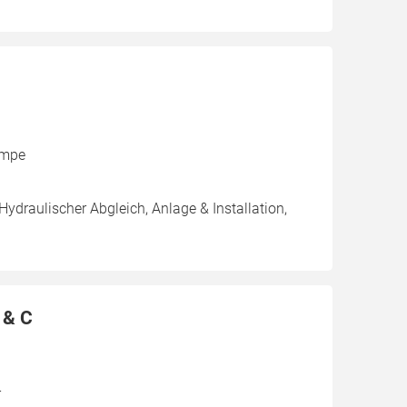
umpe
Hydraulischer Abgleich, Anlage & Installation,
 & C
r