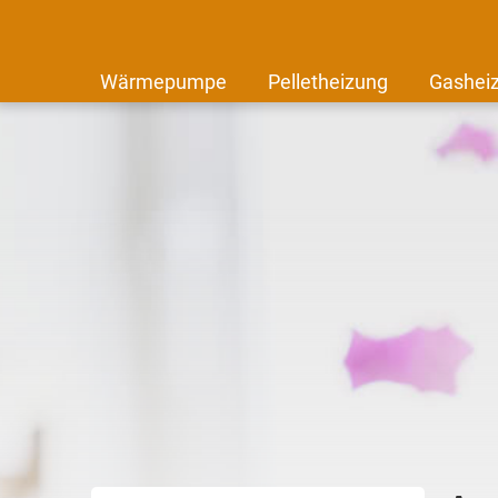
Wärmepumpe
Pelletheizung
Gashei