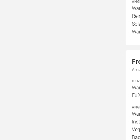
ANG
War
Rei
Sol
Wär
Fr
Am 
HEI
Wär
Fuß
ANG
War
Ins
Ver
Bad