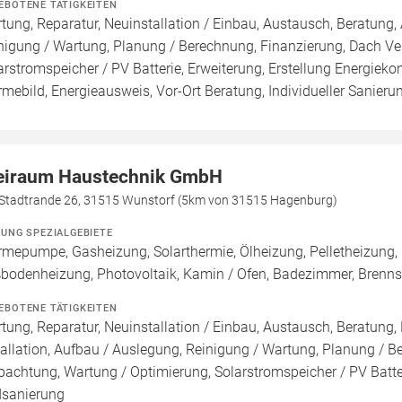
EBOTENE TÄTIGKEITEN
tung, Reparatur, Neuinstallation / Einbau, Austausch, Beratung, 
nigung / Wartung, Planung / Berechnung, Finanzierung, Dach Ve
arstromspeicher / PV Batterie, Erweiterung, Erstellung Energieko
mebild, Energieausweis, Vor-Ort Beratung, Individueller Sanieru
eiraum Haustechnik GmbH
Stadtrande 26, 31515 Wunstorf (5km von 31515 Hagenburg)
ZUNG SPEZIALGEBIETE
mepumpe, Gasheizung, Solarthermie, Ölheizung, Pelletheizung, 
bodenheizung, Photovoltaik, Kamin / Ofen, Badezimmer, Brenn
EBOTENE TÄTIGKEITEN
tung, Reparatur, Neuinstallation / Einbau, Austausch, Beratung,
tallation, Aufbau / Auslegung, Reinigung / Wartung, Planung / 
pachtung, Wartung / Optimierung, Solarstromspeicher / PV Batte
sanierung