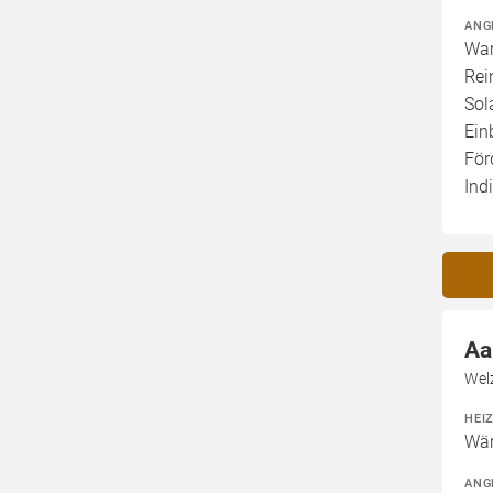
ANG
War
Rei
Sol
Ein
För
Ind
Aa
Wel
HEI
Wär
ANG