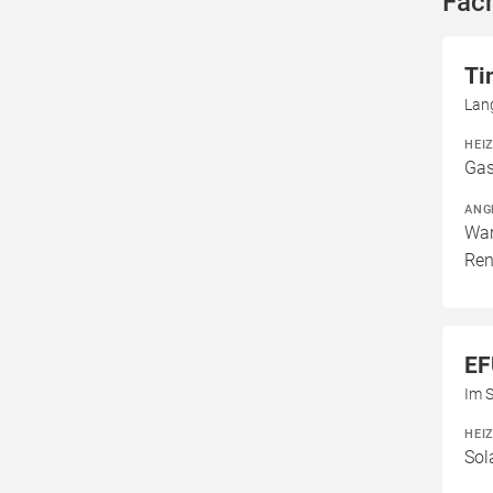
Fac
T
Lan
HEI
Gas
ANG
War
Ren
EF
Im 
HEI
Sol