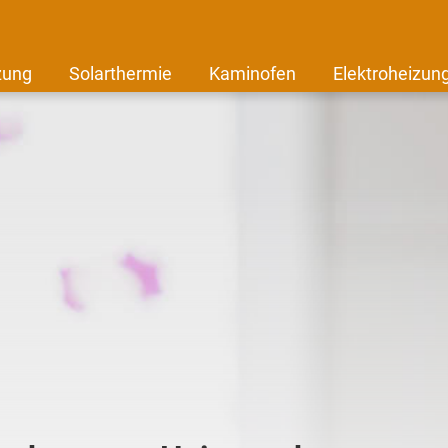
zung
Solarthermie
Kaminofen
Elektroheizun