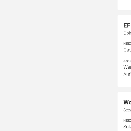
EF
Elb
HEI
Gas
ANG
War
Auf
Wo
See
HEI
Sol