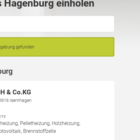
 Hagenburg einholen
mgebung gefunden
burg
H & Co.KG
30916 Isernhagen
ETE
izung, Pelletheizung, Holzheizung,
tovoltaik, Brennstoffzelle