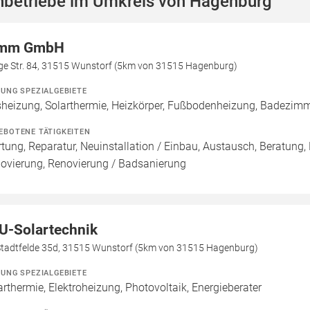
hbetriebe im Umkreis von Hagenburg
imm GmbH
ge Str. 84, 31515 Wunstorf (5km von 31515 Hagenburg)
ZUNG SPEZIALGEBIETE
heizung, Solarthermie, Heizkörper, Fußbodenheizung, Badezim
EBOTENE TÄTIGKEITEN
tung, Reparatur, Neuinstallation / Einbau, Austausch, Beratung,
ovierung, Renovierung / Badsanierung
U-Solartechnik
Stadtfelde 35d, 31515 Wunstorf (5km von 31515 Hagenburg)
ZUNG SPEZIALGEBIETE
arthermie, Elektroheizung, Photovoltaik, Energieberater