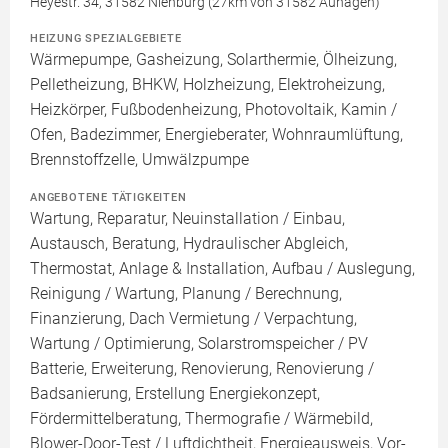
Heyestr. 34, 31582 Nienburg (27km von 31582 Auhagen)
HEIZUNG SPEZIALGEBIETE
Wärmepumpe, Gasheizung, Solarthermie, Ölheizung,
Pelletheizung, BHKW, Holzheizung, Elektroheizung,
Heizkörper, Fußbodenheizung, Photovoltaik, Kamin /
Ofen, Badezimmer, Energieberater, Wohnraumlüftung,
Brennstoffzelle, Umwälzpumpe
ANGEBOTENE TÄTIGKEITEN
Wartung, Reparatur, Neuinstallation / Einbau,
Austausch, Beratung, Hydraulischer Abgleich,
Thermostat, Anlage & Installation, Aufbau / Auslegung,
Reinigung / Wartung, Planung / Berechnung,
Finanzierung, Dach Vermietung / Verpachtung,
Wartung / Optimierung, Solarstromspeicher / PV
Batterie, Erweiterung, Renovierung, Renovierung /
Badsanierung, Erstellung Energiekonzept,
Fördermittelberatung, Thermografie / Wärmebild,
Blower-Door-Test / Luftdichtheit, Energieausweis, Vor-