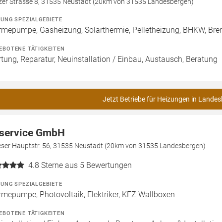
zer Strasse 8, 31535 Neustadt (20km von 31535 Landesbergen)
ZUNG SPEZIALGEBIETE
mepumpe, Gasheizung, Solarthermie, Pelletheizung, BHKW, Bren
EBOTENE TÄTIGKEITEN
tung, Reparatur, Neuinstallation / Einbau, Austausch, Beratung
Jetzt Betriebe für Heizungen in Landes
service GmbH
veser Hauptstr. 56, 31535 Neustadt (20km von 31535 Landesbergen)
4.8
Sterne aus 5 Bewertungen
ZUNG SPEZIALGEBIETE
mepumpe, Photovoltaik, Elektriker, KFZ Wallboxen
EBOTENE TÄTIGKEITEN