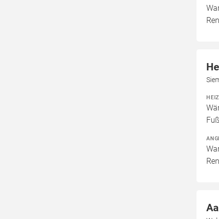
War
Ren
He
Sie
HEI
Wär
Fuß
ANG
War
Ren
Aa