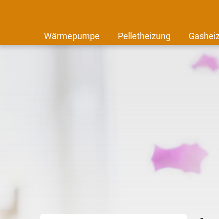
Wärmepumpe
Pelletheizung
Gashei