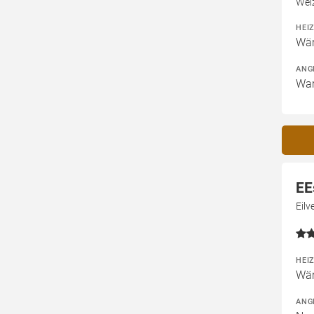
Wel
HEI
Wär
ANG
War
EE
Eil
HEI
Wär
ANG