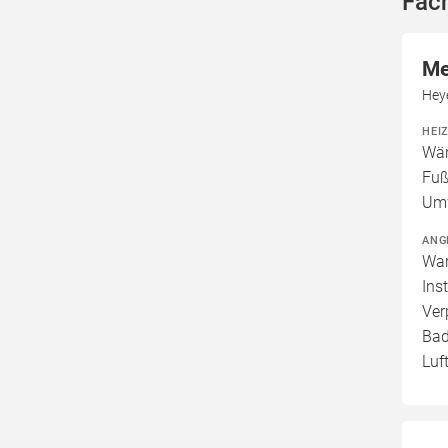
Fac
Me
Hey
HEI
Wär
Fuß
Um
ANG
War
Ins
Ver
Bad
Luf