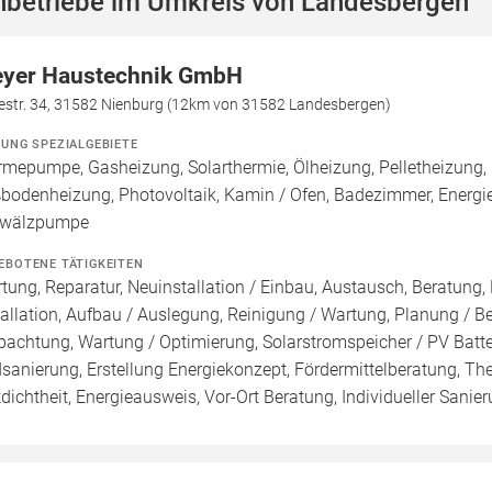
hbetriebe im Umkreis von Landesbergen
yer Haustechnik GmbH
estr. 34, 31582 Nienburg (12km von 31582 Landesbergen)
ZUNG SPEZIALGEBIETE
mepumpe, Gasheizung, Solarthermie, Ölheizung, Pelletheizung, 
bodenheizung, Photovoltaik, Kamin / Ofen, Badezimmer, Energie
wälzpumpe
EBOTENE TÄTIGKEITEN
tung, Reparatur, Neuinstallation / Einbau, Austausch, Beratung,
tallation, Aufbau / Auslegung, Reinigung / Wartung, Planung / 
pachtung, Wartung / Optimierung, Solarstromspeicher / PV Batte
sanierung, Erstellung Energiekonzept, Fördermittelberatung, Th
tdichtheit, Energieausweis, Vor-Ort Beratung, Individueller Sanie