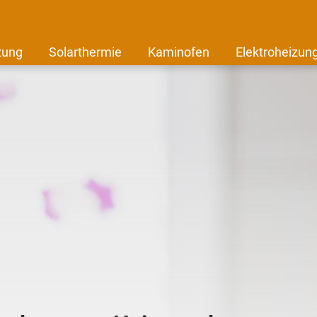
zung
Solarthermie
Kaminofen
Elektroheizun