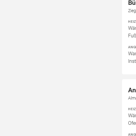
Bü
Zie
HEI
Wär
Fuß
ANG
War
Ins
An
Alm
HEI
Wär
Ofe
ANG