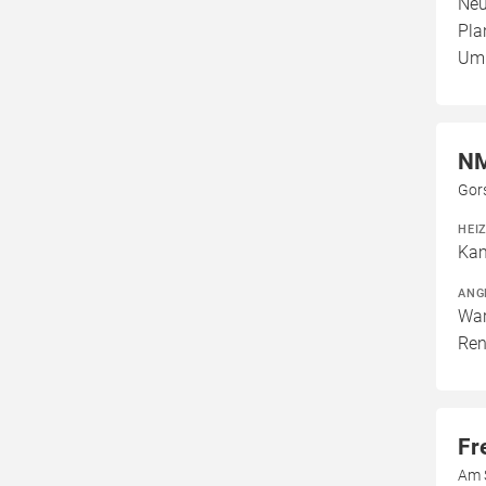
Neu
Pla
Um
NM
Gor
HEI
Kam
ANG
War
Ren
Fr
Am 