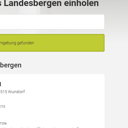
 Landesbergen einholen
 Umgebung gefunden
sbergen
H
31515 Wunstorf
ETE
ITEN