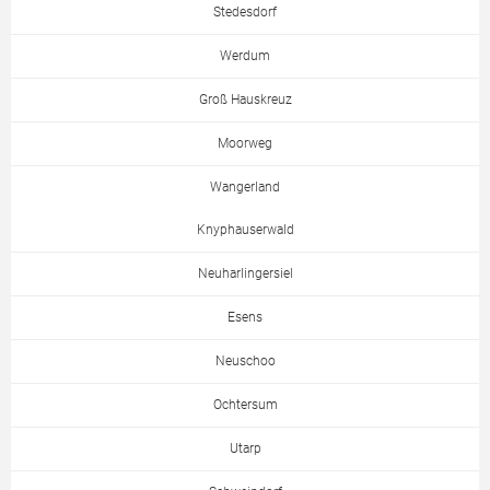
Stedesdorf
Werdum
Groß Hauskreuz
Moorweg
Wangerland
Knyphauserwald
Neuharlingersiel
Esens
Neuschoo
Ochtersum
Utarp