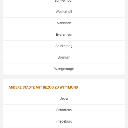
Schweindorf
Westerholt
Nenndorf
Eversmeer
Spiekeroog
Dornum
Wangerooge
ANDERE STÄDTE MIT BEZUG ZU WITTMUND
Jever
Schortens
Friedeburg