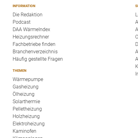
INFORMATION
S
Die Redaktion
L
Podcast
A
DAA WärmeIndex
A
Heizungsrechner
O
Fachbetriebe finden
D
Branchenverzeichnis
A
Häufig gestellte Fragen
A
K
THEMEN
I
Wärmepumpe
Gasheizung
Ölheizung
Solarthermie
Pelletheizung
Holzheizung
Elektroheizung
Kaminofen