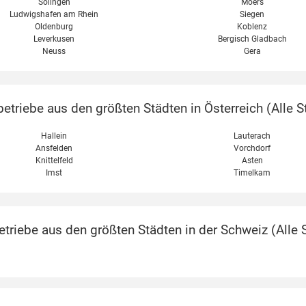
Solingen
Moers
Ludwigshafen am Rhein
Siegen
Oldenburg
Koblenz
Leverkusen
Bergisch Gladbach
Neuss
Gera
etriebe aus den größten Städten in Österreich (
Alle S
Hallein
Lauterach
Ansfelden
Vorchdorf
Knittelfeld
Asten
Imst
Timelkam
triebe aus den größten Städten in der Schweiz (
Alle 