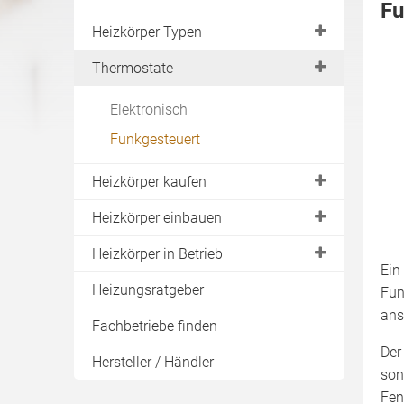
Fu
Heizkörper Typen
Flachheizkörper
Thermostate
Röhrenheizkörper
Elektronisch
Kompaktheizkörper
Funkgesteuert
Ventilheizkörper
Heizkörper kaufen
Aluminiumheizkörper
Wandheizkörper
Preise
Heizkörper einbauen
Richtige Größe
Montage
Heizkörper in Betrieb
Ein
Austauschheizkörper
Halterung
Reinigen
Heizungsratgeber
Fun
Vergleich & Test
Anschluss
ans
Lackieren
Fachbetriebe finden
Verkleidung
Heizkörperventil
Der
Hersteller / Händler
son
Handtuchhalter
Fen