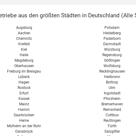
triebe aus den größten Städten in Deutschland (
Alle 
Augsburg
Potsdam
Aachen
Heidelberg
Chemnitz
Paderborn
Krefeld
Darmstadt
Kiel
Würzburg
Halle
Regensburg
Magdeburg
Göttingen
Oberhausen
Wolfsburg
Freiburg im Breisgau
Recklinghausen
Lübeck
Heilbronn
Hagen
Bottrop
Rostock
Ulm
Erfurt
Ingolstadt
Kassel
Pforzheim
Mainz
Bremerhaven
Hamm
Remscheid
Saarbrücken
Cottbus
Herne
Reutlingen
Mülheim an der Ruhr
Fürth
Osnabrück
Salzgitter