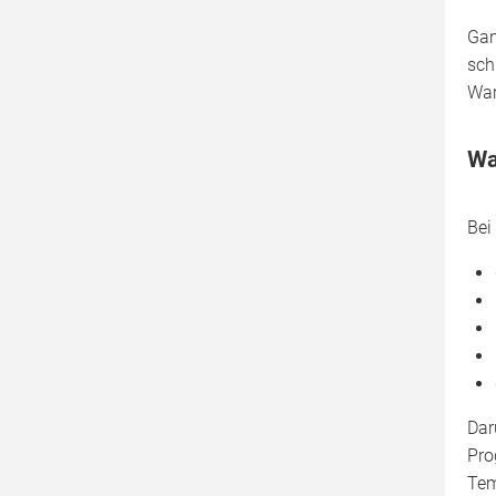
Gan
sch
War
Wa
Bei
Dar
Pro
Tem