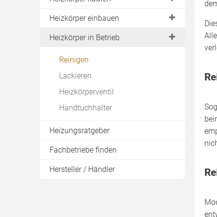
de
Kompaktheizkörper
Funkgesteuert
Preise
Heizkörper einbauen
Die
Ventilheizkörper
Richtige Größe
Montage
All
Heizkörper in Betrieb
Aluminiumheizkörper
ver
Austauschheizkörper
Halterung
Wandheizkörper
Reinigen
Vergleich & Test
Anschluss
Lackieren
Re
Verkleidung
Heizkörperventil
Sog
Handtuchhalter
bei
Heizungsratgeber
emp
nich
Fachbetriebe finden
Hersteller / Händler
Re
Mod
ent