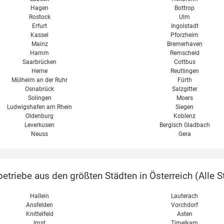
Hagen
Bottrop
Rostock
Ulm
Erfurt
Ingolstadt
Kassel
Pforzheim
Mainz
Bremerhaven
Hamm
Remscheid
Saarbrücken
Cottbus
Herne
Reutlingen
Mülheim an der Ruhr
Fürth
Osnabrück
Salzgitter
Solingen
Moers
Ludwigshafen am Rhein
Siegen
Oldenburg
Koblenz
Leverkusen
Bergisch Gladbach
Neuss
Gera
etriebe aus den größten Städten in Österreich (
Alle S
Hallein
Lauterach
Ansfelden
Vorchdorf
Knittelfeld
Asten
Imst
Timelkam