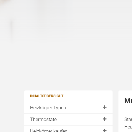
INHALTSÜBERSICHT
Mu
Heizkörper Typen
Flachheizkörper
Thermostate
Sta
Hei
Röhrenheizkörper
Elektronisch
Heizkörper kaufen