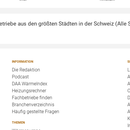
triebe aus den größten Städten in der Schweiz (
Alle 
INFORMATION
S
Die Redaktion
L
Podcast
A
DAA WärmeIndex
A
Heizungsrechner
O
Fachbetriebe finden
D
Branchenverzeichnis
A
Häufig gestellte Fragen
A
K
THEMEN
I