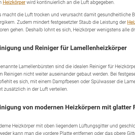
m
Heizkörper
wird kontinuierlich an die Luft abgegeben.
s macht die Luft trocken und verursacht damit gesundheitliche
ergikern. Zudem mindert festgesetzter Staub die Leistung der
Hei
loren gehen. Deshalb lohnt es sich, Heizkörper wenigstens alle dre
inigung und Reiniger für Lamellenheizkörper
enannte Lamellenbürsten sind die idealen Reiniger für Heizkör
m Reinigen nicht weiter auseinander gebaut werden. Bei festges
fiehlt es sich, mit einem Dampfbesen oder Spülwasser die Lamel
t zusätzlich in der Luft verteilen.
inigung von modernen Heizkörpern mit glatter 
erne Heizkörper mit oben liegendem Lüftungsgitter und geschloss
weder kann man die vordere Platte entfernen oder das obere G