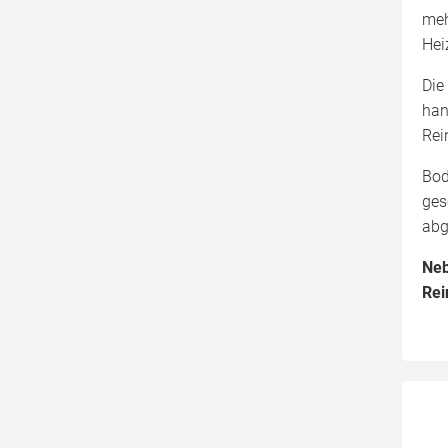
meh
Hei
Die
han
Rei
Bod
ges
abg
Neb
Rei