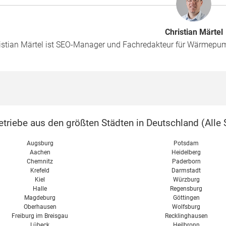
Christian Märtel
istian Märtel ist SEO-Manager und Fachredakteur für Wärmepu
triebe aus den größten Städten in Deutschland (
Alle 
Augsburg
Potsdam
Aachen
Heidelberg
Chemnitz
Paderborn
Krefeld
Darmstadt
Kiel
Würzburg
Halle
Regensburg
Magdeburg
Göttingen
Oberhausen
Wolfsburg
Freiburg im Breisgau
Recklinghausen
Lübeck
Heilbronn