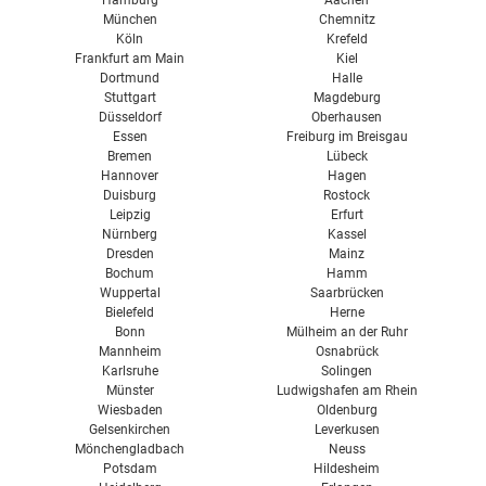
Hamburg
Aachen
München
Chemnitz
Köln
Krefeld
Frankfurt am Main
Kiel
Dortmund
Halle
Stuttgart
Magdeburg
Düsseldorf
Oberhausen
Essen
Freiburg im Breisgau
Bremen
Lübeck
Hannover
Hagen
Duisburg
Rostock
Leipzig
Erfurt
Nürnberg
Kassel
Dresden
Mainz
Bochum
Hamm
Wuppertal
Saarbrücken
Bielefeld
Herne
Bonn
Mülheim an der Ruhr
Mannheim
Osnabrück
Karlsruhe
Solingen
Münster
Ludwigshafen am Rhein
Wiesbaden
Oldenburg
Gelsenkirchen
Leverkusen
Mönchengladbach
Neuss
Potsdam
Hildesheim