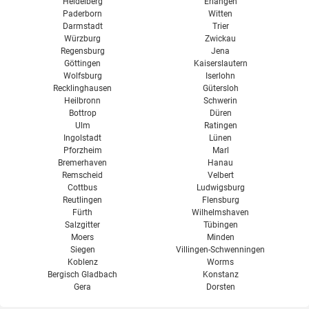
Heidelberg
Erlangen
Paderborn
Witten
Darmstadt
Trier
Würzburg
Zwickau
Regensburg
Jena
Göttingen
Kaiserslautern
Wolfsburg
Iserlohn
Recklinghausen
Gütersloh
Heilbronn
Schwerin
Bottrop
Düren
Ulm
Ratingen
Ingolstadt
Lünen
Pforzheim
Marl
Bremerhaven
Hanau
Remscheid
Velbert
Cottbus
Ludwigsburg
Reutlingen
Flensburg
Fürth
Wilhelmshaven
Salzgitter
Tübingen
Moers
Minden
Siegen
Villingen-Schwenningen
Koblenz
Worms
Bergisch Gladbach
Konstanz
Gera
Dorsten