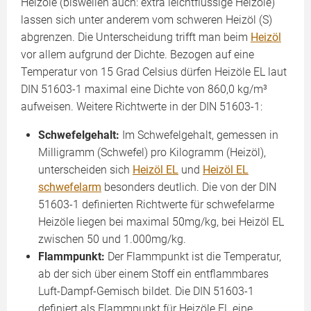
Heizöle (bisweilen auch: extra leichtflüssige Heizöle)
lassen sich unter anderem vom schweren Heizöl (S)
abgrenzen. Die Unterscheidung trifft man beim
Heizöl
vor allem aufgrund der Dichte. Bezogen auf eine
Temperatur von 15 Grad Celsius dürfen Heizöle EL laut
DIN 51603-1 maximal eine Dichte von 860,0 kg/m³
aufweisen. Weitere Richtwerte in der DIN 51603-1:
Schwefelgehalt:
Im Schwefelgehalt, gemessen in
Milligramm (Schwefel) pro Kilogramm (Heizöl),
unterscheiden sich
Heizöl EL
und
Heizöl EL
schwefelarm
besonders deutlich. Die von der DIN
51603-1 definierten Richtwerte für schwefelarme
Heizöle liegen bei maximal 50mg/kg, bei Heizöl EL
zwischen 50 und 1.000mg/kg.
Flammpunkt:
Der Flammpunkt ist die Temperatur,
ab der sich über einem Stoff ein entflammbares
Luft-Dampf-Gemisch bildet. Die DIN 51603-1
definiert als Flammpunkt für Heizöle EL eine