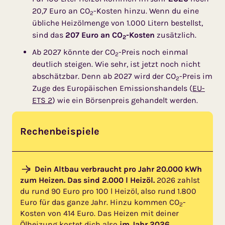
20,7 Euro an CO
-Kosten hinzu. Wenn du eine
2
übliche Heizölmenge von 1.000 Litern bestellst,
sind das
207 Euro an CO
-Kosten
zusätzlich.
2
Ab 2027 könnte der CO
-Preis noch einmal
2
deutlich steigen. Wie sehr, ist jetzt noch nicht
abschätzbar. Denn ab 2027 wird der CO
-Preis im
2
Zuge des Europäischen Emissionshandels (
EU-
ETS 2
) wie ein Börsenpreis gehandelt werden.
Rechenbeispiele
Dein Altbau verbraucht pro Jahr 20.000 kWh
zum Heizen. Das sind 2.000 l Heizöl.
2026 zahlst
du rund 90 Euro pro 100 l Heizöl, also rund 1.800
Euro für das ganze Jahr. Hinzu kommen CO
-
2
Kosten von 414 Euro. Das Heizen mit deiner
Ölheizung kostet dich also
im Jahr 2026