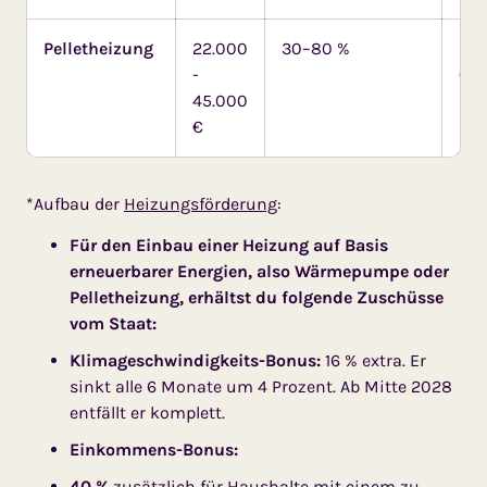
Pelletheizung
22.000
30–80 %
Pel
-
€**
45.000
Ers
€
*Aufbau der
Heizungsförderung
:
Für den Einbau einer Heizung auf Basis
erneuerbarer Energien, also Wärmepumpe oder
Pelletheizung, erhältst du folgende Zuschüsse
vom Staat:
Klimageschwindigkeits-Bonus:
16 % extra. Er
sinkt alle 6 Monate um 4 Prozent. Ab Mitte 2028
entfällt er komplett.
Einkommens-Bonus:
40 %
zusätzlich für Haushalte mit einem zu