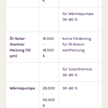
€
für Wärme­pumpe:
Wär
30–80 %
€: 
Ers
Öl-Solar­
16.500
keine Förde­rung
Öl-
thermie-
–
für Öl-Brenn­
kei
Heizung (10
18.500
wertheizung
qm)
€
für Solar­thermie:
Sol
30–80 %
1.5
Wärmepumpe
26.000
30–80 %
Wä
-
€**
45.000
Ers
€