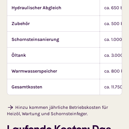
Hydraulischer Abgleich
ca. 650 bis 
Zubehör
ca. 500 bis 
Schornsteinsanierung
ca. 1.000 bi
Öltank
ca. 3.000 b
Warmwasserspeicher
ca. 800 bis 
Gesamtkosten
ca. 11.750 b
Hinzu kommen jährliche Betriebskosten für
Heizöl, Wartung und Schornsteinfeger.
Laufende Kosten: Das