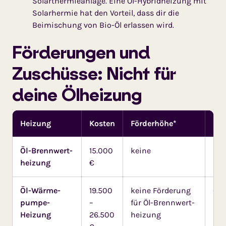
Solarthermieanlage. Eine Öl-Hybridheizung mit
Solarhermie hat den Vorteil, dass dir die
Beimischung von Bio-Öl erlassen wird.
Förderungen und
Zuschüsse: Nicht für
deine Ölheizung
Heizung
Kosten
Förderhöhe*
Bei
Öl-Brenn­wert­
15.000
keine
kei
heizung
€
Öl-Wärme­
19.500
keine Förde­rung
Öl-
pumpe-
–
für Öl-Brenn­wert­
kei
Heizung
26.500
heizung