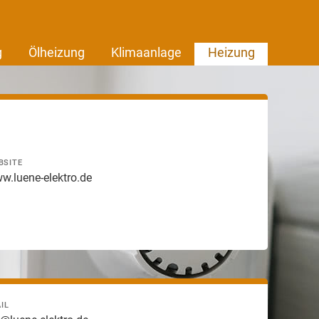
g
Ölheizung
Klimaanlage
Heizung
BSITE
w.luene-elektro.de
IL