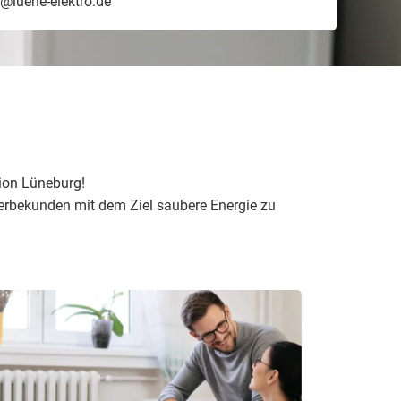
o@luene-elektro.de
gion Lüneburg!
erbekunden mit dem Ziel saubere Energie zu