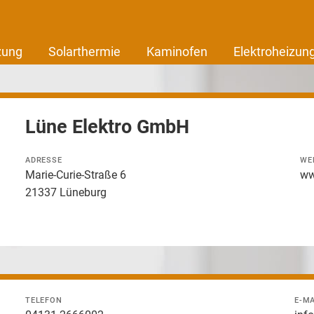
zung
Solarthermie
Kaminofen
Elektroheizun
Lüne Elektro GmbH
ADRESSE
WE
Marie-Curie-Straße 6
ww
21337 Lüneburg
TELEFON
E-MA