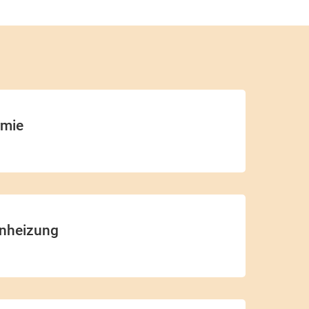
rmie
nheizung