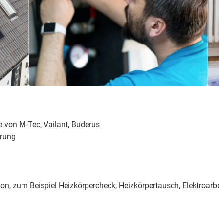
von M-Tec, Vailant, Buderus
erung
on, zum Beispiel Heizkörper­check, Heizkörper­tausch, Elektro­arb