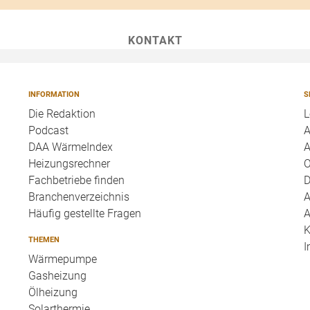
KONTAKT
INFORMATION
S
Die Redaktion
L
Podcast
A
DAA WärmeIndex
A
Heizungsrechner
O
Fachbetriebe finden
D
Branchenverzeichnis
A
Häufig gestellte Fragen
A
K
THEMEN
I
Wärmepumpe
Gasheizung
Ölheizung
Solarthermie