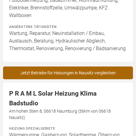
Fußbodenheizung, Badezimmer, Wohnraumlüftung,
Elektriker, Brennstoffzelle, Umwälzpumpe, KFZ
Wallboxen
ANGEBOTENE TÄTIGKEITEN
Wartung, Reparatur, Neuinstallation / Einbau,
Austausch, Beratung, Hydraulischer Abgleich,
Thermostat, Renovierung, Renovierung / Badsanierung
Jetzt Betriebe für Heizungen in Nausitz vergleichen
P R A M L Solar Heizung Klima
Badstudio
Am hohen Stein 8, 06618 Naumburg (36km von 06618
Nausitz)
HEIZUNG SPEZIALGEBIETE
Wärmepumpe, Gasheizung, Solarthermie, Ölheizung,