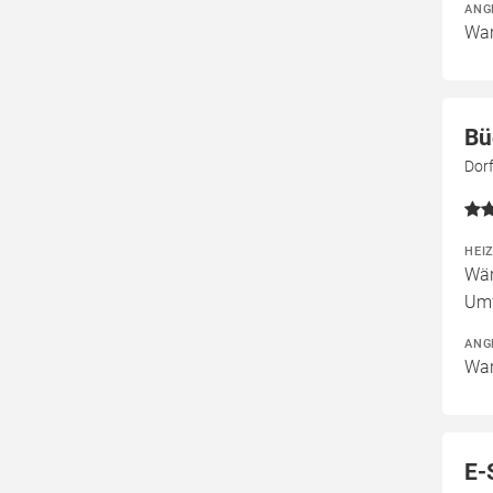
ANG
War
Bü
Dorf
HEI
Wär
Um
ANG
War
E-