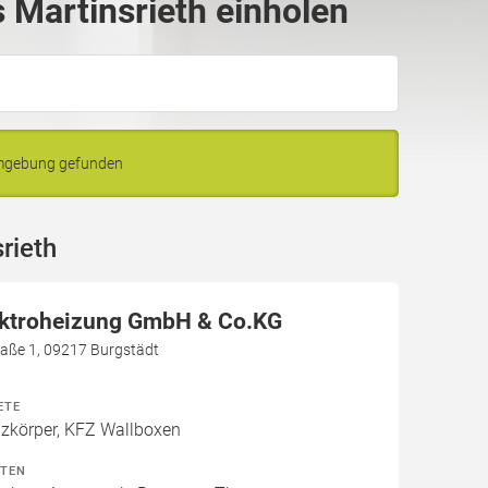
Martinsrieth einholen
Umgebung gefunden
rieth
ektroheizung GmbH & Co.KG
aße 1, 09217 Burgstädt
ETE
izkörper, KFZ Wallboxen
ITEN