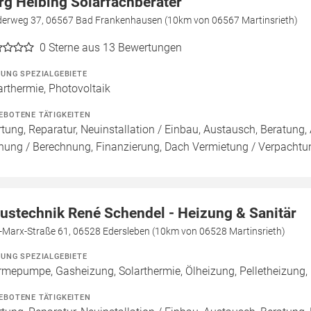
rg Helbing Solarfachberater
ederweg 37, 06567 Bad Frankenhausen (10km von 06567 Martinsrieth)
0
Sterne aus 13 Bewertungen
ZUNG SPEZIALGEBIETE
arthermie, Photovoltaik
EBOTENE TÄTIGKEITEN
tung, Reparatur, Neuinstallation / Einbau, Austausch, Beratung, 
nung / Berechnung, Finanzierung, Dach Vermietung / Verpachtun
ustechnik René Schendel - Heizung & Sanitär
l-Marx-Straße 61, 06528 Edersleben (10km von 06528 Martinsrieth)
ZUNG SPEZIALGEBIETE
mepumpe, Gasheizung, Solarthermie, Ölheizung, Pelletheizung
EBOTENE TÄTIGKEITEN