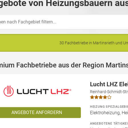
gebote von Heizungsbauern aus 
30 Fachbetriebe in Martinsrieth und 
ium Fachbetriebe aus der Region Martins
Lucht LHZ El
Reinhard-Schmidt-Str
HEIZUNG SPEZIALGEBI
ANGEBOTE ANFORDERN
Elektroheizung, He
ANGEBOTENE TÄTIGKE