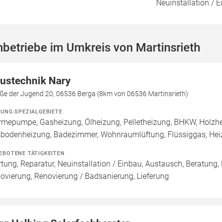
Neuinstallation / 
betriebe im Umkreis von Martinsrieth
ustechnik Nary
aße der Jugend 20, 06536 Berga (8km von 06536 Martinsrieth)
ZUNG SPEZIALGEBIETE
mepumpe, Gasheizung, Ölheizung, Pelletheizung, BHKW, Holzheiz
bodenheizung, Badezimmer, Wohnraumlüftung, Flüssiggas, Heizö
EBOTENE TÄTIGKEITEN
tung, Reparatur, Neuinstallation / Einbau, Austausch, Beratung,
ovierung, Renovierung / Badsanierung, Lieferung