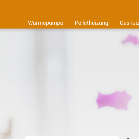
Wärmepumpe
Pelletheizung
Gashei