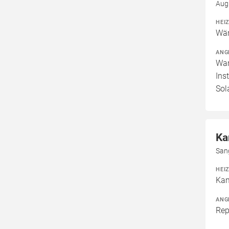
Aug
HEI
Wär
ANG
War
Ins
Sol
Ka
San
HEI
Kam
ANG
Rep