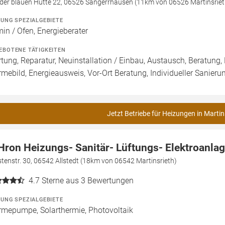
 der blauen Hütte 22, 06526 Sangerrhausen (11km von 06526 Martinsriet
ZUNG SPEZIALGEBIETE
in / Ofen, Energieberater
EBOTENE TÄTIGKEITEN
tung, Reparatur, Neuinstallation / Einbau, Austausch, Beratung,
mebild, Energieausweis, Vor-Ort Beratung, Individueller Sanieru
Jetzt Betriebe für Heizungen in Martin
Hron Heizungs- Sanitär- Lüftungs- Elektroanl
tenstr. 30, 06542 Allstedt (18km von 06542 Martinsrieth)
4.7
Sterne aus 3 Bewertungen
ZUNG SPEZIALGEBIETE
mepumpe, Solarthermie, Photovoltaik