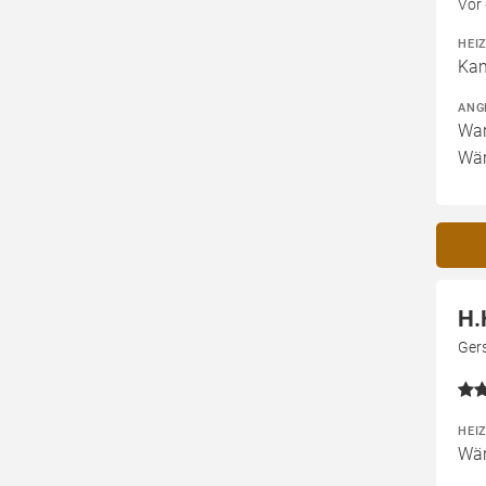
Vor
HEI
Kam
ANG
War
Wär
H.
Gers
HEI
Wär