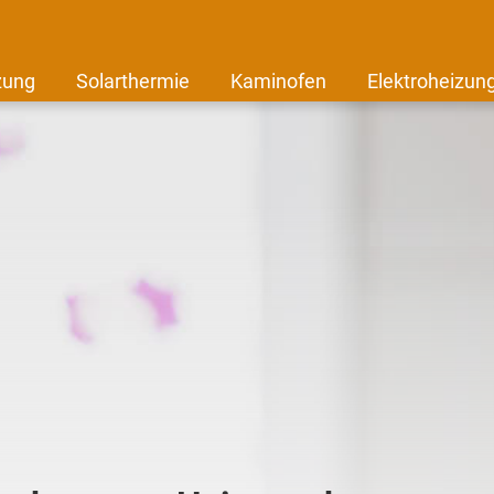
zung
Solarthermie
Kaminofen
Elektroheizun