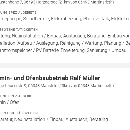
ustenhöhe 7, 06493 Harzgerode (21km von 06493 Martinsrieth)
ZUNG SPEZIALGEBIETE
mepumpe, Solarthermie, Elektroheizung, Photovoltaik, Elektrike
EBOTENE TÄTIGKEITEN
tung, Neuinstallation / Einbau, Austausch, Beratung, Einbau v
tallation, Aufbau / Auslegung, Reinigung / Wartung, Planung / 
arstromspeicher / PV Batterie, Erweiterung, Sanierung / Umbau
min- und Ofenbaubetrieb Ralf Müller
gerhäuserstr. 9, 06343 Mansfeld (23km von 06343 Martinsrieth)
ZUNG SPEZIALGEBIETE
in / Ofen
EBOTENE TÄTIGKEITEN
aratur, Neuinstallation / Einbau, Austausch, Beratung