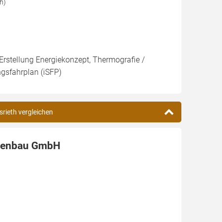
h)
 Erstellung Energiekonzept, Thermografie /
ngsfahrplan (iSFP)
srieth vergleichen
agenbau GmbH