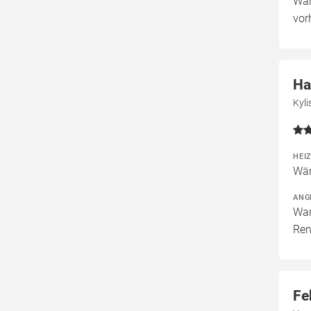
War
vor
Ha
Kyl
HEI
Wär
ANG
War
Ren
Fe