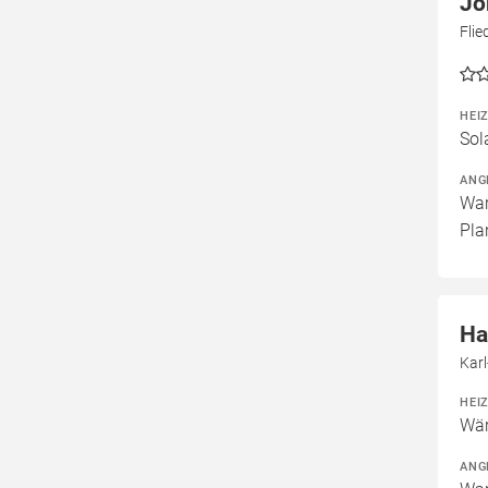
Jö
Fli
HEI
Sol
ANG
War
Pla
Ha
Kar
HEI
Wär
ANG