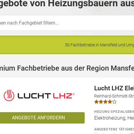
gebote von Heizungsbauern aus
30 Fachbetriebe in Mansfeld und U
mium Fachbetriebe aus der Region Mansfe
Lucht LHZ El
Reinhard-Schmidt-Str
HEIZUNG SPEZIALGEBI
ANGEBOTE ANFORDERN
Elektroheizung, He
ANGEBOTENE TÄTIGKE