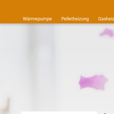
Wärmepumpe
Pelletheizung
Gashei