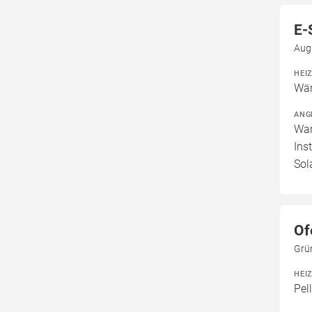
E-
Aug
HEI
Wär
ANG
War
Ins
Sol
Of
Grün
HEI
Pel