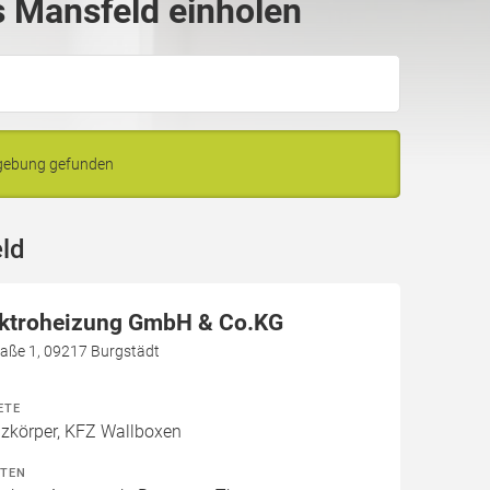
 Mansfeld einholen
mgebung gefunden
ld
ektroheizung GmbH & Co.KG
aße 1, 09217 Burgstädt
ETE
izkörper, KFZ Wallboxen
ITEN