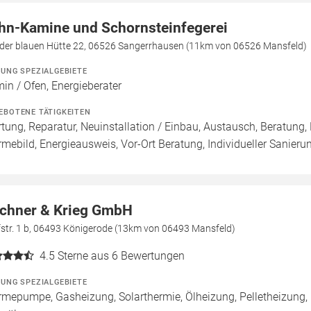
hn-Kamine und Schornsteinfegerei
 der blauen Hütte 22, 06526 Sangerrhausen (11km von 06526 Mansfeld)
ZUNG SPEZIALGEBIETE
in / Ofen, Energieberater
EBOTENE TÄTIGKEITEN
tung, Reparatur, Neuinstallation / Einbau, Austausch, Beratung,
mebild, Energieausweis, Vor-Ort Beratung, Individueller Sanieru
chner & Krieg GmbH
fstr. 1 b, 06493 Königerode (13km von 06493 Mansfeld)
4.5
Sterne aus 6 Bewertungen
ZUNG SPEZIALGEBIETE
mepumpe, Gasheizung, Solarthermie, Ölheizung, Pelletheizung, H