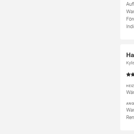
Auf
War
För
Ind
Ha
Kyl
HEI
Wär
ANG
War
Ren