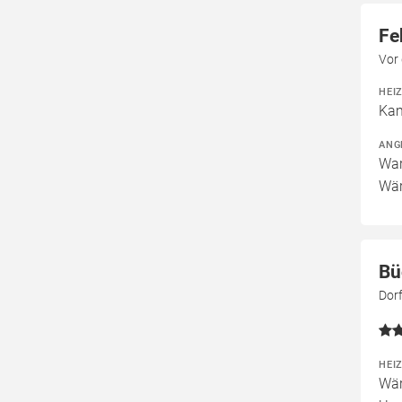
Fe
Vor
HEI
Kam
ANG
War
Wär
Bü
Dor
HEI
Wär