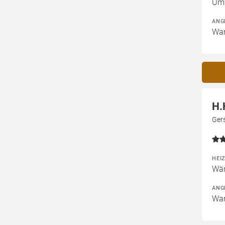
Um
ANG
War
H.
Gers
HEI
Wär
ANG
War