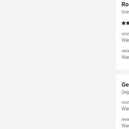
Ro
Goe
HEI
Wär
ANG
War
Ge
Zie
HEI
Wär
ANG
War