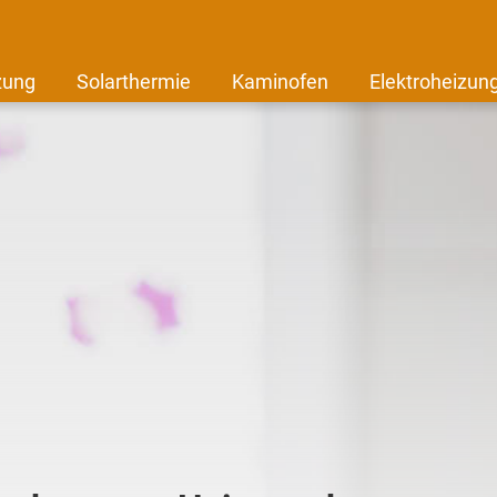
zung
Solarthermie
Kaminofen
Elektroheizun