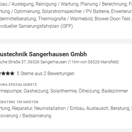
bau / Auslegung, Reinigung / Wartung, Planung / Berechnung, F
tung / Optimierung, Solarstromspeicher / PV Batterie, Erweiterun
dermittelberatung, Thermografie / Wärmebild, Blower-Door-Test /
ividueller Sanierungsfahrplan (iSFP)
ustechnik Sangerhausen Gmbh
ische Straße 37, 06526 Sangerhausen (11km von 06526 Mansfeld)
5
Sterne aus 2 Bewertungen
ZUNG SPEZIALGEBIETE
mepumpe, Gasheizung, Solarthermie, Ölheizung, Badezimmer
EBOTENE TÄTIGKEITEN
tung, Reparatur, Neuinstallation / Einbau, Austausch, Beratung,
ovierung / Badsanierung