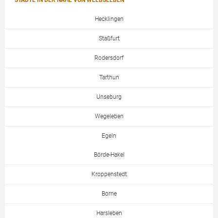
STÄDTE IN DER NÄHE VON WELBSLEBEN
Hecklingen
Staßfurt
Rodersdorf
Tarthun
Unseburg
Wegeleben
Egeln
Börde-Hakel
Kroppenstedt
Borne
Harsleben