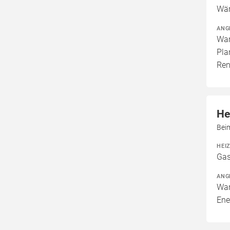
Wär
ANG
War
Pla
Ren
He
Bei
HEI
Gas
ANG
War
Ene