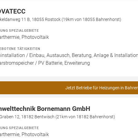
OVATECC
keldanweg 11 B, 18055 Rostock (19km von 18055 Bahrenhorst)
ZUNG SPEZIALGEBIETE
arthermie, Photovoltaik
EBOTENE TÄTIGKEITEN
installation / Einbau, Austausch, Beratung, Anlage & Installati
arstromspeicher / PV Batterie, Erweiterung
Jetzt Betriebe für Heizungen in Bahre
welttechnik Bornemann GmbH
Graben 12, 18182 Bentwisch (21km von 18182 Bahrenhorst)
ZUNG SPEZIALGEBIETE
arthermie, Photovoltaik