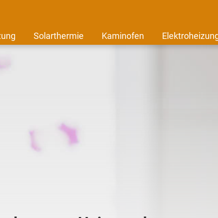
zung
Solarthermie
Kaminofen
Elektroheizun