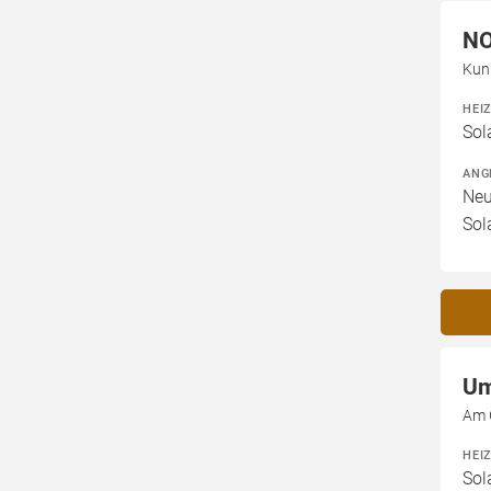
N
Kun
HEI
Sol
ANG
Neu
Sol
Um
Am 
HEI
Sol