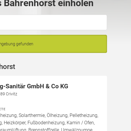
 Bahrenhorst einholen
Umgebung gefunden
horst
g-Sanitär GmbH & Co KG
89 Crivitz
ETE
izung, Solarthermie, Ölheizung, Pelletheizung,
, Heizkörper, Fußbodenheizung, Kamin / Ofen,
raumlüftung, Brennstoffzelle, Umwälzpumpe