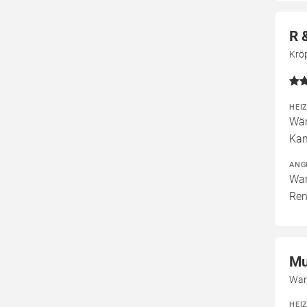
R 
Kröp
HEI
Wär
Kam
ANG
War
Ren
Mu
War
HEI