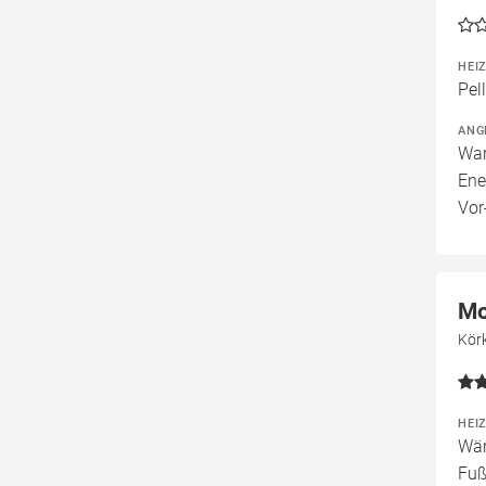
HEI
Pel
ANG
War
Ene
Vor
Mo
Kör
HEI
Wär
Fuß