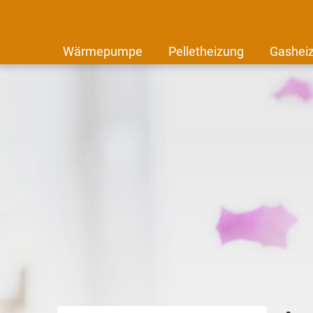
Wärmepumpe
Pelletheizung
Gashei