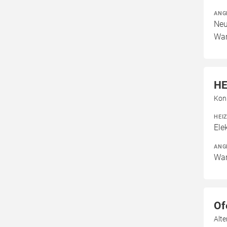
ANG
Neu
War
HE
Kon
HEI
Ele
ANG
War
Of
Alt