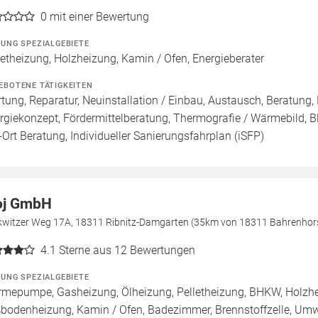
0
mit einer Bewertung
ZUNG SPEZIALGEBIETE
letheizung, Holzheizung, Kamin / Ofen, Energieberater
EBOTENE TÄTIGKEITEN
tung, Reparatur, Neuinstallation / Einbau, Austausch, Beratung, 
rgiekonzept, Fördermittelberatung, Thermografie / Wärmebild, Bl
-Ort Beratung, Individueller Sanierungsfahrplan (iSFP)
j GmbH
kwitzer Weg 17A, 18311 Ribnitz-Damgarten (35km von 18311 Bahrenhor
4.1
Sterne aus 12 Bewertungen
ZUNG SPEZIALGEBIETE
mepumpe, Gasheizung, Ölheizung, Pelletheizung, BHKW, Holzheiz
bodenheizung, Kamin / Ofen, Badezimmer, Brennstoffzelle, U