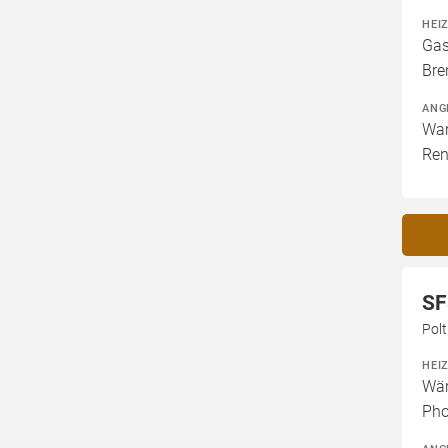
HEI
Gas
Bre
ANG
War
Ren
SF
Pol
HEI
Wär
Pho