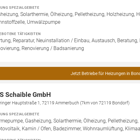
ZUNG SPEZIALGEBIETE
heizung, Solarthermie, Ölheizung, Pelletheizung, Holzheizung,
nnstoffzelle, Umwälzpumpe
EBOTENE TÄTIGKEITEN
tung, Reparatur, Neuinstallation / Einbau, Austausch, Beratung,
ovierung, Renovierung / Badsanierung
Jetzt Betriebe für Heizungen in Bon
S Schaible GmbH
tringer Hauptstraße 1, 72119 Ammerbuch (7km von 72119 Bondorf)
ZUNG SPEZIALGEBIETE
mepumpe, Gasheizung, Solarthermie, Ölheizung, Pelletheizung,
tovoltaik, Kamin / Ofen, Badezimmer, Wohnraumlüftung, Klima