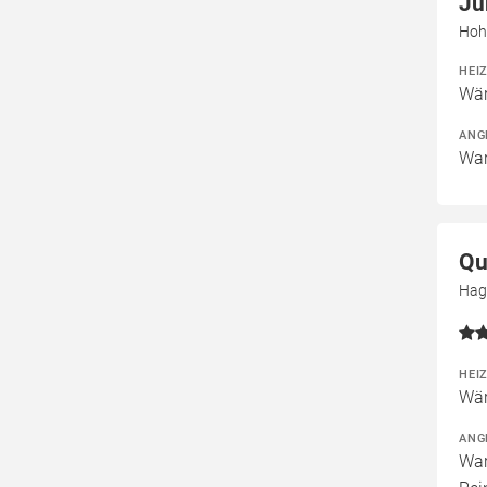
Jü
Hoh
HEI
Wär
ANG
War
Qu
Hag
HEI
Wär
ANG
War