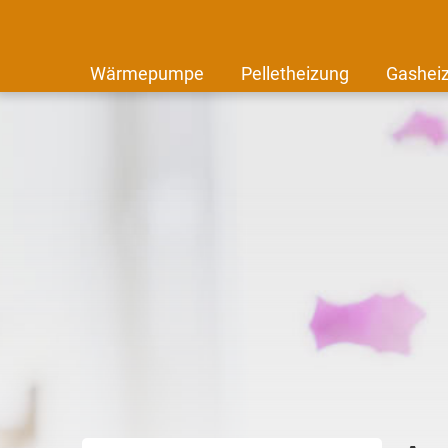
Wärmepumpe
Pelletheizung
Gashei