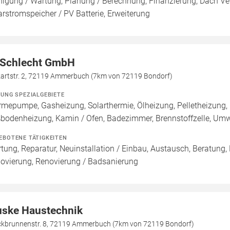
nigung / Wartung, Planung / Berechnung, Finanzierung, Dach Ve
arstromspeicher / PV Batterie, Erweiterung
 Schlecht GmbH
artstr. 2, 72119 Ammerbuch (7km von 72119 Bondorf)
ZUNG SPEZIALGEBIETE
mepumpe, Gasheizung, Solarthermie, Ölheizung, Pelletheizung, 
bodenheizung, Kamin / Ofen, Badezimmer, Brennstoffzelle, U
EBOTENE TÄTIGKEITEN
tung, Reparatur, Neuinstallation / Einbau, Austausch, Beratung,
ovierung, Renovierung / Badsanierung
ske Haustechnik
ckbrunnenstr. 8, 72119 Ammerbuch (7km von 72119 Bondorf)