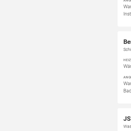
ANG
War
Ins
Be
Sch
HEI
Wär
ANG
War
Bad
JS
Was