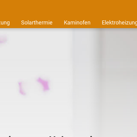
zung
Solarthermie
Kaminofen
Elektroheizun