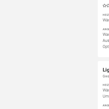
HEI
Wär
ANG
War
Aus
Opt
Li
Gwa
HEI
Wär
Um
ANG