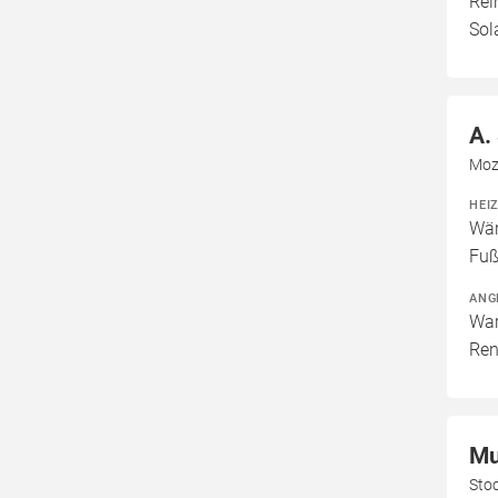
Rei
Sol
A.
Moz
HEI
Wär
Fuß
ANG
War
Ren
Mu
Sto