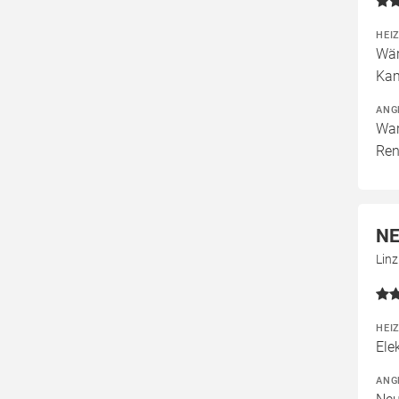
HEI
Wär
Kam
ANG
War
Ren
NE
Lin
HEI
Ele
ANG