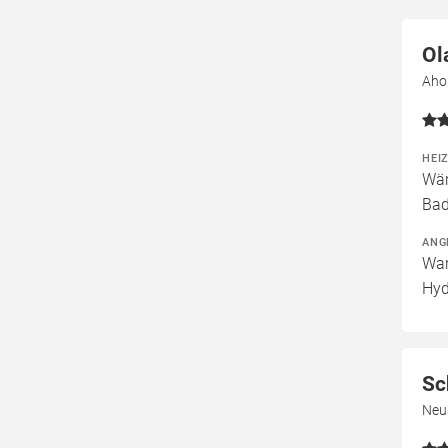
Ol
Aho
HEI
Wär
Bad
ANG
War
Hyd
Sc
Neu