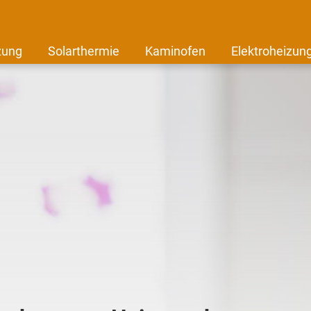
zung
Solarthermie
Kaminofen
Elektroheizun