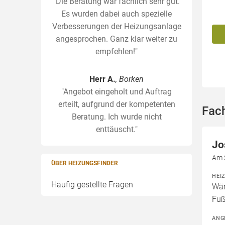
"Die Beratung war fachlich sehr gut.
Es wurden dabei auch spezielle
Verbesserungen der Heizungsanlage
angesprochen. Ganz klar weiter zu
empfehlen!"
Herr A.
, Borken
"Angebot eingeholt und Auftrag
erteilt, aufgrund der kompetenten
Fac
Beratung. Ich wurde nicht
enttäuscht."
Jo
Am 
ÜBER HEIZUNGSFINDER
HEI
Häufig gestellte Fragen
Wär
Fuß
ANG