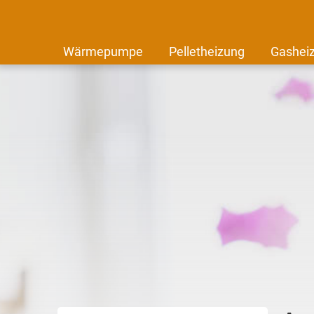
Wärmepumpe
Pelletheizung
Gashei