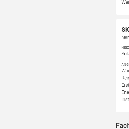
War
SK
Man
HEI
Sol
ANG
War
Rei
Ers
Ene
Ins
Fac