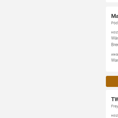
Ma
Pöd
HEI
Wär
Bre
ANG
War
TW
Fre
HEI