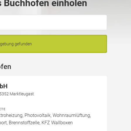
 Buchhofen einholen
mgebung gefunden
ofen
mbH
95352 Marktleugast
ETE
roheizung, Photovoltaik, Wohnraumlüftung,
rport, Brennstoffzelle, KFZ Wallboxen