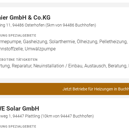
ier GmbH & Co.KG
ing 11, 94486 Osterhofen (5km von 94486 Buchhofen)
ZUNG SPEZIALGEBIETE
mepumpe, Gasheizung, Solarthermie, Ölheizung, Pelletheizung,
nnstoffzelle, Umwälzpumpe
EBOTENE TÄTIGKEITEN
tung, Reparatur, Neuinstallation / Einbau, Austausch, Beratung,
Jetzt Betriebe für Heizungen in Buch
E Solar GmbH
yweg 1, 94447 Plattling (10km von 94447 Buchhofen)
ZUNG SPEZIALGEBIETE