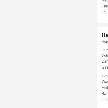
Neu
Pla
PV 
Ha
Hop
HEI
Wär
Däm
Gas
ANG
War
Ein
Bad
Lief