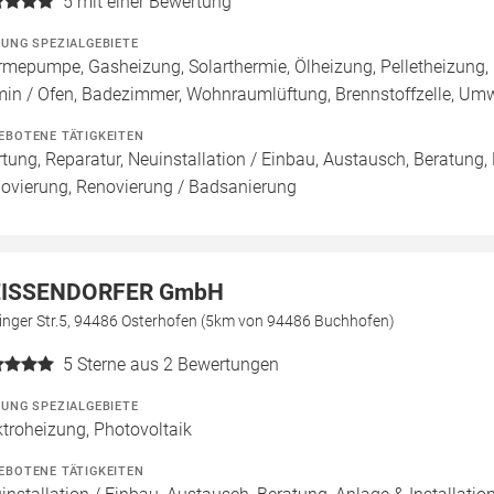
5
mit einer Bewertung
ZUNG SPEZIALGEBIETE
mepumpe, Gasheizung, Solarthermie, Ölheizung, Pelletheizung,
in / Ofen, Badezimmer, Wohnraumlüftung, Brennstoffzelle, U
EBOTENE TÄTIGKEITEN
tung, Reparatur, Neuinstallation / Einbau, Austausch, Beratung,
ovierung, Renovierung / Badsanierung
ISSENDORFER GmbH
zinger Str.5, 94486 Osterhofen (5km von 94486 Buchhofen)
5
Sterne aus 2 Bewertungen
ZUNG SPEZIALGEBIETE
ktroheizung, Photovoltaik
EBOTENE TÄTIGKEITEN