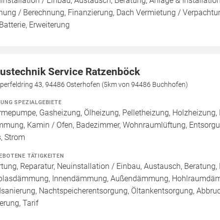
installation / Einbau, Austausch, Beratung, Anlage & Installatio
nung / Berechnung, Finanzierung, Dach Vermietung / Verpachtun
Batterie, Erweiterung
ustechnik Service Ratzenböck
perfeldring 43, 94486 Osterhofen (5km von 94486 Buchhofen)
ZUNG SPEZIALGEBIETE
mepumpe, Gasheizung, Ölheizung, Pelletheizung, Holzheizung, 
mung, Kamin / Ofen, Badezimmer, Wohnraumlüftung, Entsorgung
, Strom
EBOTENE TÄTIGKEITEN
tung, Reparatur, Neuinstallation / Einbau, Austausch, Beratung, 
blasdämmung, Innendämmung, Außendämmung, Hohlraumdämmu
sanierung, Nachtspeicherentsorgung, Öltankentsorgung, Abbruc
erung, Tarif