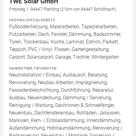
TWE Solar GmbH
Freyweg 1, 94447 Plattling (21km von 94447 Schöllnach)
HEIZUNG SPEZIALGEBIETE
Fußbodenheizung, Malerarbeiten, Tapezierarbeiten,
Putzarbeiten, Dach, Fenster, Dämmung, Badezimmer,
Türen, Trockenbau, Küche, Laminat, Estrich, Parkett,
Teppich, PVC / Vinyl, Fliesen, Gartengestaltung,
Carport, Solarcarport, Garage, Tischler, Wintergarten
ANGEBOTENE TÄTIGKEITEN
Neuinstallation / Einbau, Austausch, Beratung,
Renovierung, Neubau Arbeiten, Imprägnierung,
Fassadenbeschichtung, Durchführung, Reparatur,
Ausbau, Neueindeckung, Dämmung / Sanierung,
Reinigung / Wartung, Dachrinnen & Schneefänger,
Neueinbau, Dachfenstereinbau, Rollläden, Jalousien,
Markisen, Kern- / Einblasdämmung, Innendämmung,
Außendämmung, Hohlraumdämmung, Renovierung /
Badsanierung, Neueinbau / Montage, Sanierung /