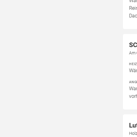
War
Rei
Dac
SC
Am Ö
HEI
Wär
ANG
War
vor
Lu
Hol