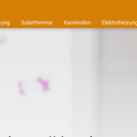
zung
Solarthermie
Kaminofen
Elektroheizun