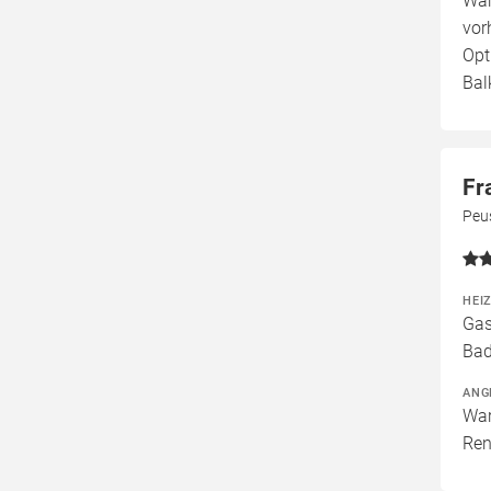
War
vor
Opt
Bal
Fr
Peus
HEI
Gas
Bad
ANG
War
Ren