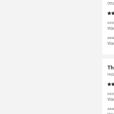
Ott
HEI
Wär
ANG
War
Th
Holz
HEI
Wär
ANG