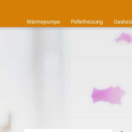
Wärmepumpe
Pelletheizung
Gashei