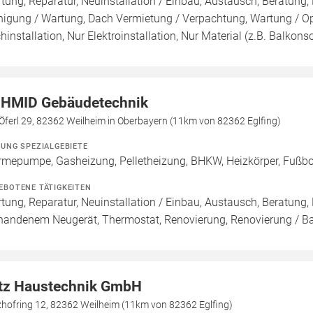
tung, Reparatur, Neuinstallation / Einbau, Austausch, Beratung, 
nigung / Wartung, Dach Vermietung / Verpachtung, Wartung / Opt
hinstallation, Nur Elektroinstallation, Nur Material (z.B. Balkonso
HMID Gebäudetechnik
ferl 29, 82362 Weilheim in Oberbayern (11km von 82362 Eglfing)
ZUNG SPEZIALGEBIETE
mepumpe, Gasheizung, Pelletheizung, BHKW, Heizkörper, Fuß
EBOTENE TÄTIGKEITEN
tung, Reparatur, Neuinstallation / Einbau, Austausch, Beratung,
handenem Neugerät, Thermostat, Renovierung, Renovierung / B
tz Haustechnik GmbH
zhofring 12, 82362 Weilheim (11km von 82362 Eglfing)