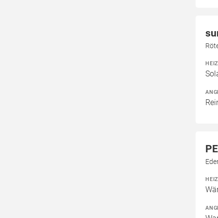
su
Röte
HEI
Sol
ANG
Rei
PE
Ede
HEI
Wär
ANG