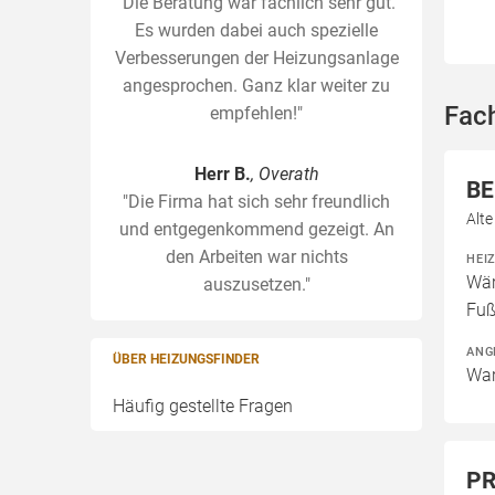
"Die Beratung war fachlich sehr gut.
Es wurden dabei auch spezielle
Verbesserungen der Heizungsanlage
angesprochen. Ganz klar weiter zu
Fach
empfehlen!"
Herr B.
, Overath
B
"Die Firma hat sich sehr freundlich
Alt
und entgegenkommend gezeigt. An
den Arbeiten war nichts
HEI
Wär
auszusetzen."
Fuß
ANG
ÜBER HEIZUNGSFINDER
War
Häufig gestellte Fragen
PR