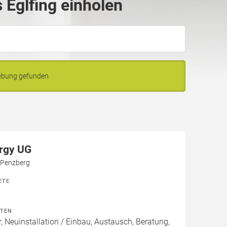
Eglfing einholen
gebung gefunden
rgy UG
 Penzberg
ETE
ITEN
, Neuinstallation / Einbau, Austausch, Beratung,