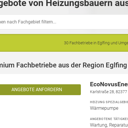
ebote von Heizungsbauern aus 
30 Fachbetriebe in Eglfing und Um
ium Fachbetriebe aus der Region Eglfing
EcoNovusEne
ANGEBOTE ANFORDERN
Karlstraße 28, 82377
HEIZUNG SPEZIALGEBI
Wärmepumpe
ANGEBOTENE TÄTIGKE
Wartung, Reparatur