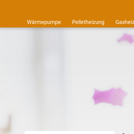
Wärmepumpe
Pelletheizung
Gashei