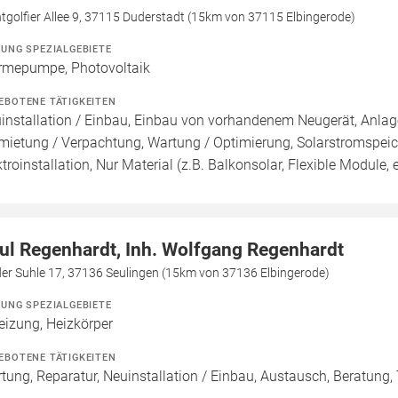
golfier Allee 9, 37115 Duderstadt (15km von 37115 Elbingerode)
ZUNG SPEZIALGEBIETE
mepumpe, Photovoltaik
EBOTENE TÄTIGKEITEN
installation / Einbau, Einbau von vorhandenem Neugerät, Anlage
mietung / Verpachtung, Wartung / Optimierung, Solarstromspeiche
ktroinstallation, Nur Material (z.B. Balkonsolar, Flexible Module, e
ul Regenhardt, Inh. Wolfgang Regenhardt
der Suhle 17, 37136 Seulingen (15km von 37136 Elbingerode)
ZUNG SPEZIALGEBIETE
eizung, Heizkörper
EBOTENE TÄTIGKEITEN
tung, Reparatur, Neuinstallation / Einbau, Austausch, Beratung