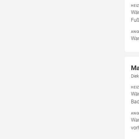
HEI
Wär
Fuß
ANG
War
Ma
Die
HEI
Wär
Bad
ANG
War
vor