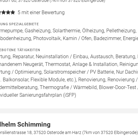
erdorf 60, 37520 Osterode (7km von 37520 Elbingerode)
5
mit einer Bewertung
ZUNG SPEZIALGEBIETE
mepumpe, Gasheizung, Solarthermie, Ölheizung, Pelletheizung, 
bodenheizung, Photovoltaik, Kamin / Ofen, Badezimmer, Energie
EBOTENE TÄTIGKEITEN
tung, Reparatur, Neuinstallation / Einbau, Austausch, Beratung,
handenem Neugerät, Thermostat, Anlage & Installation, Reinigu
tung / Optimierung, Solarstromspeicher / PV Batterie, Nur Dachins
B. Balkonsolar, Flexible Module, etc.), Renovierung, Renovierung
dermittelberatung, Thermografie / Wärmebild, Blower-Door-Test /
ividueller Sanierungsfahrplan (iSFP)
lhelm Schimming
rsilienstrasse 18, 37520 Osterode am Harz (7km von 37520 Elbingerode)