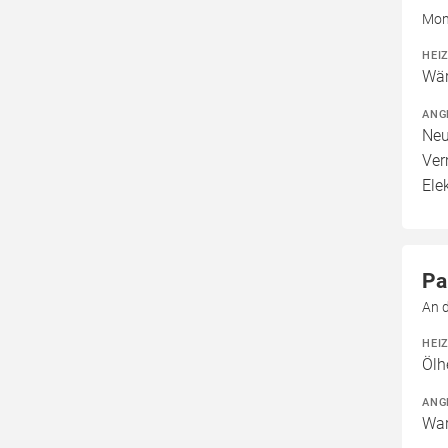
Mont
HEI
Wär
ANG
Neu
Ver
Ele
Pa
An 
HEI
Ölh
ANG
War