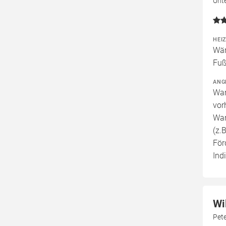
Unt
HEI
Wär
Fuß
ANG
War
vor
War
(z.
För
Ind
Wi
Pete