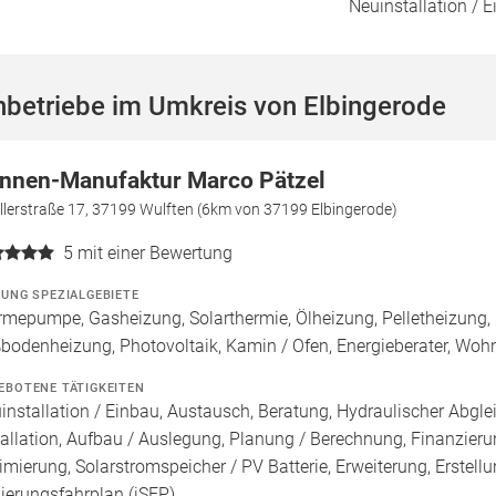
Neuinstallation / 
hbetriebe im Umkreis von Elbingerode
nnen-Manufaktur Marco Pätzel
llerstraße 17, 37199 Wulften (6km von 37199 Elbingerode)
5
mit einer Bewertung
ZUNG SPEZIALGEBIETE
mepumpe, Gasheizung, Solarthermie, Ölheizung, Pelletheizung, 
bodenheizung, Photovoltaik, Kamin / Ofen, Energieberater, Wo
EBOTENE TÄTIGKEITEN
installation / Einbau, Austausch, Beratung, Hydraulischer Abgle
tallation, Aufbau / Auslegung, Planung / Berechnung, Finanzier
imierung, Solarstromspeicher / PV Batterie, Erweiterung, Erstellu
ierungsfahrplan (iSFP)