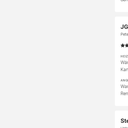
JG
Pete
HEI
Wär
Kam
ANG
War
Ren
St