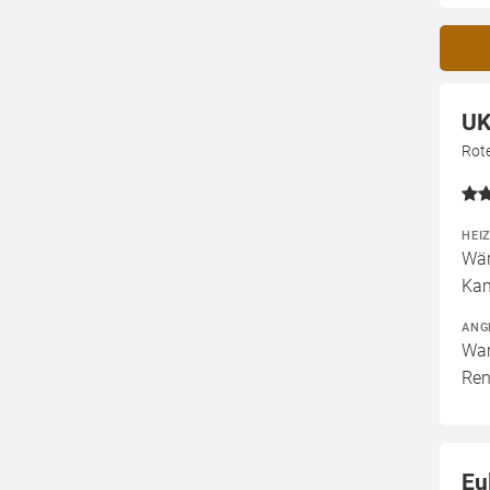
UK
Rot
HEI
Wär
Kam
ANG
War
Ren
Eu