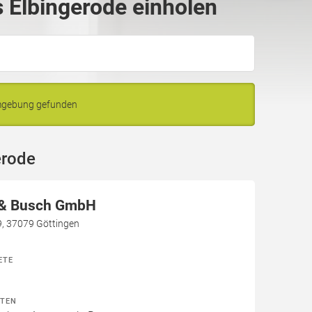
 Elbingerode einholen
Umgebung gefunden
erode
 & Busch GmbH
9, 37079 Göttingen
ETE
ITEN