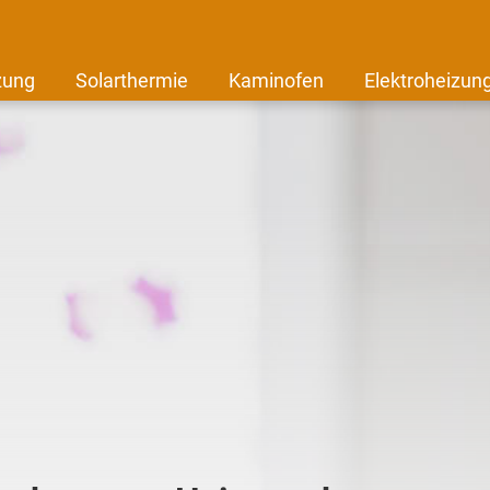
zung
Solarthermie
Kaminofen
Elektroheizun