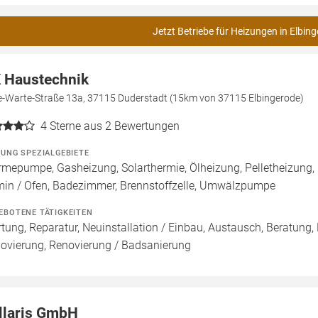
Jetzt Betriebe für Heizungen in Elbin
 Haustechnik
e-Warte-Straße 13a, 37115 Duderstadt (15km von 37115 Elbingerode)
4
Sterne aus 2 Bewertungen
ZUNG SPEZIALGEBIETE
mepumpe, Gasheizung, Solarthermie, Ölheizung, Pelletheizung,
in / Ofen, Badezimmer, Brennstoffzelle, Umwälzpumpe
EBOTENE TÄTIGKEITEN
tung, Reparatur, Neuinstallation / Einbau, Austausch, Beratung,
ovierung, Renovierung / Badsanierung
llaris GmbH